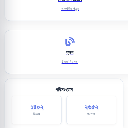
অনলাইন পড়ুন
ব্লগ
ইসলামি লেখা
পরিসংখ্যান
১৪০২
২৬৫২
কিতাব
ফতোয়া