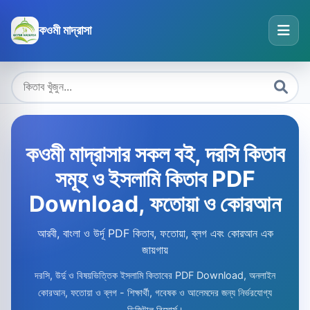
কওমী মাদ্রাসা
কওমী মাদ্রাসার সকল বই, দরসি কিতাব
সমূহ ও ইসলামি কিতাব PDF
Download, ফতোয়া ও কোরআন
আরবী, বাংলা ও উর্দূ PDF কিতাব, ফতোয়া, ব্লগ এবং কোরআন এক
জায়গায়
দরসি, উর্দু ও বিষয়ভিত্তিক ইসলামি কিতাবের PDF Download, অনলাইন
কোরআন, ফতোয়া ও ব্লগ - শিক্ষার্থী, গবেষক ও আলেমদের জন্য নির্ভরযোগ্য
ডিজিটাল রিসোর্স।