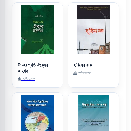
উম্মহর প্রতি ঐক্যের
হাবিলের কাক
আহবান
ডাউনলোড
ডাউনলোড