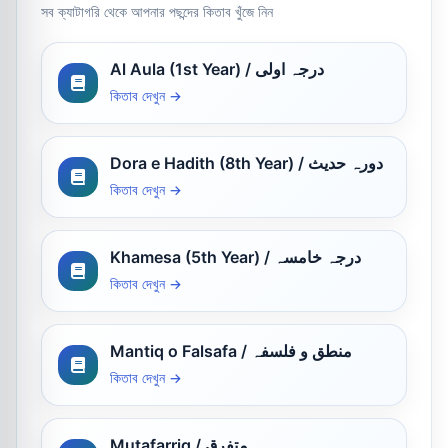
সব ক্যাটাগরি থেকে আপনার পছন্দের কিতাব খুঁজে নিন
Al Aula (1st Year) / درجہ اولی
কিতাব দেখুন →
Dora e Hadith (8th Year) / دورہ حدیث
কিতাব দেখুন →
Khamesa (5th Year) / درجہ خامسہ
কিতাব দেখুন →
Mantiq o Falsafa / منطق و فلسفہ
কিতাব দেখুন →
Mutafarriq / متفرق