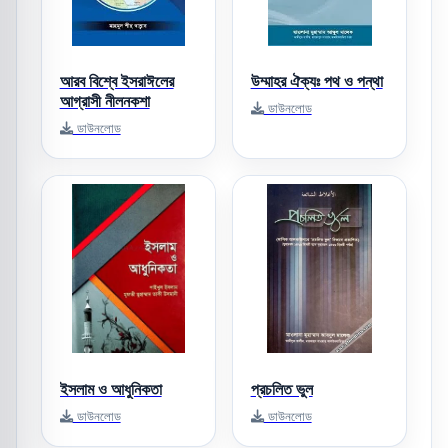
আরব বিশ্বে ইসরাঈলের
উম্মাহর ঐক্যঃ পথ ও পন্থা
আগ্রাসী নীলনকশা
ডাউনলোড
ডাউনলোড
ইসলাম ও আধুনিকতা
প্রচলিত ভুল
ডাউনলোড
ডাউনলোড