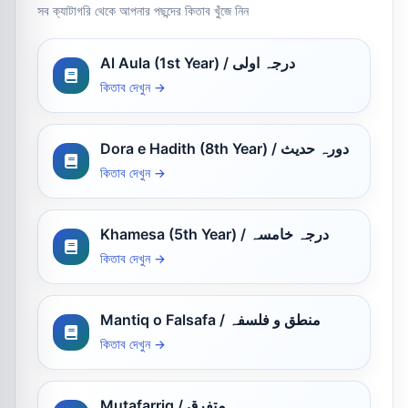
সব ক্যাটাগরি থেকে আপনার পছন্দের কিতাব খুঁজে নিন
Al Aula (1st Year) / درجہ اولی
কিতাব দেখুন →
Dora e Hadith (8th Year) / دورہ حدیث
কিতাব দেখুন →
Khamesa (5th Year) / درجہ خامسہ
কিতাব দেখুন →
Mantiq o Falsafa / منطق و فلسفہ
কিতাব দেখুন →
Mutafarriq / متفرق