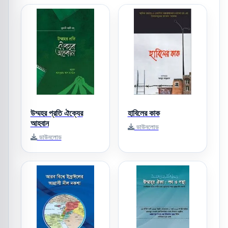
উম্মহর প্রতি ঐক্যের
হাবিলের কাক
আহবান
ডাউনলোড
ডাউনলোড