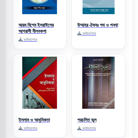
আরব বিশ্বে ইসরাঈলের
উম্মাহর ঐক্যঃ পথ ও পন্থা
আগ্রাসী নীলনকশা
ডাউনলোড
ডাউনলোড
ইসলাম ও আধুনিকতা
প্রচলিত ভুল
ডাউনলোড
ডাউনলোড