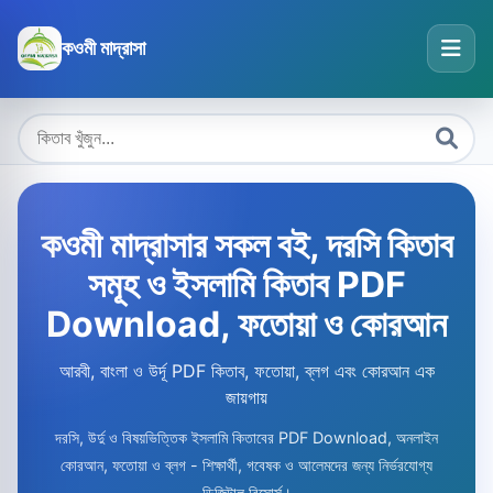
কওমী মাদ্রাসা
কওমী মাদ্রাসার সকল বই, দরসি কিতাব
সমূহ ও ইসলামি কিতাব PDF
Download, ফতোয়া ও কোরআন
আরবী, বাংলা ও উর্দূ PDF কিতাব, ফতোয়া, ব্লগ এবং কোরআন এক
জায়গায়
দরসি, উর্দু ও বিষয়ভিত্তিক ইসলামি কিতাবের PDF Download, অনলাইন
কোরআন, ফতোয়া ও ব্লগ - শিক্ষার্থী, গবেষক ও আলেমদের জন্য নির্ভরযোগ্য
ডিজিটাল রিসোর্স।