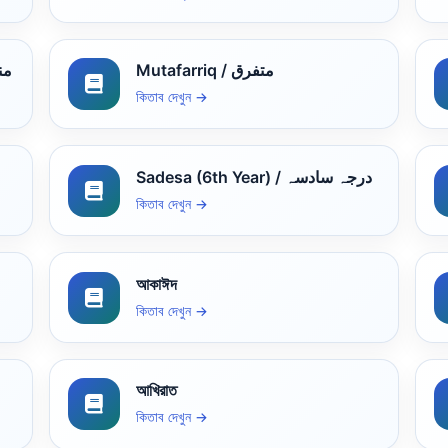
Mutafarriq / متفرق
منطق
কিতাব দেখুন →
Sadesa (6th Year) / درجہ سادسہ
কিতাব দেখুন →
আকাঈদ
কিতাব দেখুন →
আখিরাত
কিতাব দেখুন →