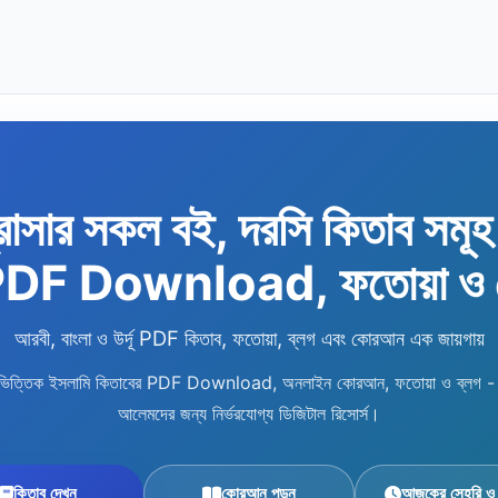
রাসার সকল বই, দরসি কিতাব সমূ
 PDF Download, ফতোয়া ও
আরবী, বাংলা ও উর্দূ PDF কিতাব, ফতোয়া, ব্লগ এবং কোরআন এক জায়গায়
িষয়ভিত্তিক ইসলামি কিতাবের PDF Download, অনলাইন কোরআন, ফতোয়া ও ব্লগ - শিক
আলেমদের জন্য নির্ভরযোগ্য ডিজিটাল রিসোর্স।
কিতাব দেখুন
কোরআন পড়ুন
আজকের সেহরি ও