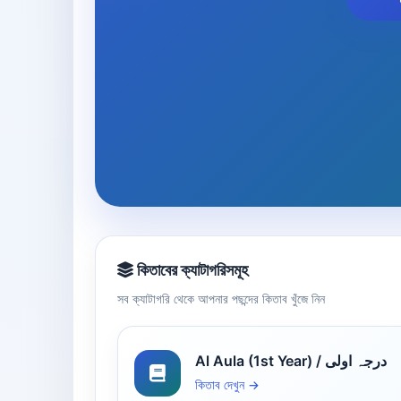
কিতাবের ক্যাটাগরিসমূহ
সব ক্যাটাগরি থেকে আপনার পছন্দের কিতাব খুঁজে নিন
Al Aula (1st Year) / درجہ اولی
কিতাব দেখুন →