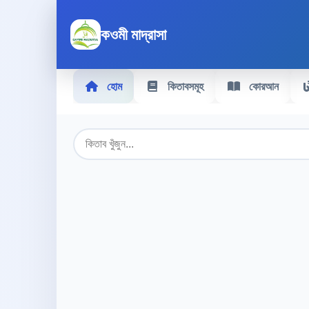
কওমী মাদ্রাসা
হোম
কিতাবসমূহ
কোরআন