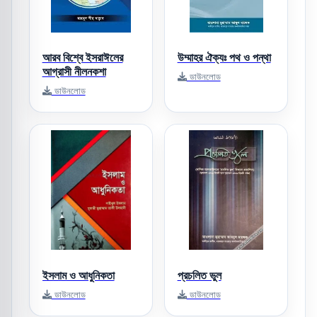
আরব বিশ্বে ইসরাঈলের
উম্মাহর ঐক্যঃ পথ ও পন্থা
আগ্রাসী নীলনকশা
ডাউনলোড
ডাউনলোড
ইসলাম ও আধুনিকতা
প্রচলিত ভুল
ডাউনলোড
ডাউনলোড