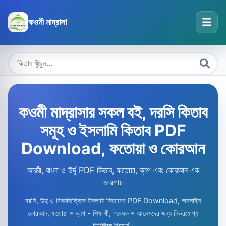
কওমী মাদ্রাসা
কওমী মাদ্রাসার সকল বই, দরসি কিতাব
সমূহ ও ইসলামি কিতাব PDF
Download, ফতোয়া ও কোরআন
আরবী, বাংলা ও উর্দূ PDF কিতাব, ফতোয়া, ব্লগ এবং কোরআন এক
জায়গায়
দরসি, উর্দু ও বিষয়ভিত্তিক ইসলামি কিতাবের PDF Download, অনলাইন
কোরআন, ফতোয়া ও ব্লগ - শিক্ষার্থী, গবেষক ও আলেমদের জন্য নির্ভরযোগ্য
ডিজিটাল রিসোর্স।