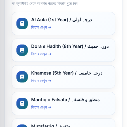
সব ক্যাটাগরি থেকে আপনার পছন্দের কিতাব খুঁজে নিন
Al Aula (1st Year) / درجہ اولی
কিতাব দেখুন →
Dora e Hadith (8th Year) / دورہ حدیث
কিতাব দেখুন →
Khamesa (5th Year) / درجہ خامسہ
কিতাব দেখুন →
Mantiq o Falsafa / منطق و فلسفہ
কিতাব দেখুন →
Mutafarriq / متفرق