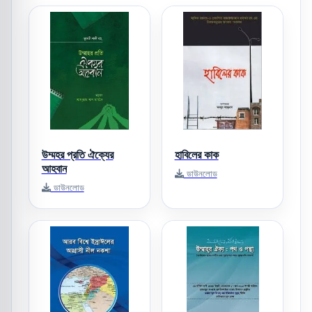
উম্মহর প্রতি ঐক্যের
হাবিলের কাক
আহবান
ডাউনলোড
ডাউনলোড