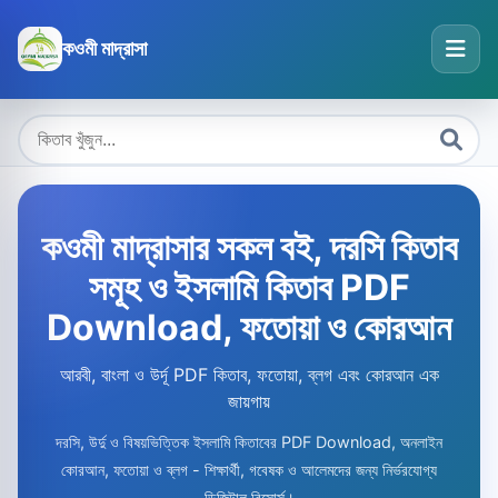
কওমী মাদ্রাসা
কওমী মাদ্রাসার সকল বই, দরসি কিতাব
সমূহ ও ইসলামি কিতাব PDF
Download, ফতোয়া ও কোরআন
আরবী, বাংলা ও উর্দূ PDF কিতাব, ফতোয়া, ব্লগ এবং কোরআন এক
জায়গায়
দরসি, উর্দু ও বিষয়ভিত্তিক ইসলামি কিতাবের PDF Download, অনলাইন
কোরআন, ফতোয়া ও ব্লগ - শিক্ষার্থী, গবেষক ও আলেমদের জন্য নির্ভরযোগ্য
ডিজিটাল রিসোর্স।