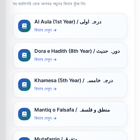
সব ক্যাটাগরি থেকে আপনার পছন্দের কিতাব খুঁজে নিন
Al Aula (1st Year) / درجہ اولی
কিতাব দেখুন →
Dora e Hadith (8th Year) / دورہ حدیث
কিতাব দেখুন →
Khamesa (5th Year) / درجہ خامسہ
কিতাব দেখুন →
Mantiq o Falsafa / منطق و فلسفہ
কিতাব দেখুন →
Mutafarriq / متفرق