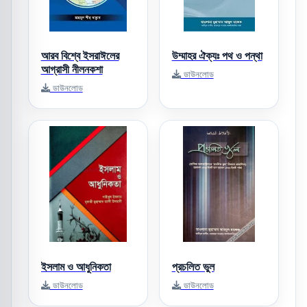
আরব বিশ্বে ইসরাঈলের
উম্মাহর ঐক্যঃ পথ ও পন্থা
আগ্রাসী নীলনকশা
ডাউনলোড
ডাউনলোড
ইসলাম ও আধুনিকতা
প্রচলিত ভুল
ডাউনলোড
ডাউনলোড