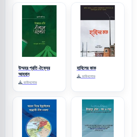
উম্মহর প্রতি ঐক্যের
হাবিলের কাক
আহবান
ডাউনলোড
ডাউনলোড