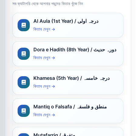
সব ক্যাটাগরি থেকে আপনার পছন্দের কিতাব খুঁজে নিন
Al Aula (1st Year) / درجہ اولی
কিতাব দেখুন →
Dora e Hadith (8th Year) / دورہ حدیث
কিতাব দেখুন →
Khamesa (5th Year) / درجہ خامسہ
কিতাব দেখুন →
Mantiq o Falsafa / منطق و فلسفہ
কিতাব দেখুন →
Mutafarriq / متفرق