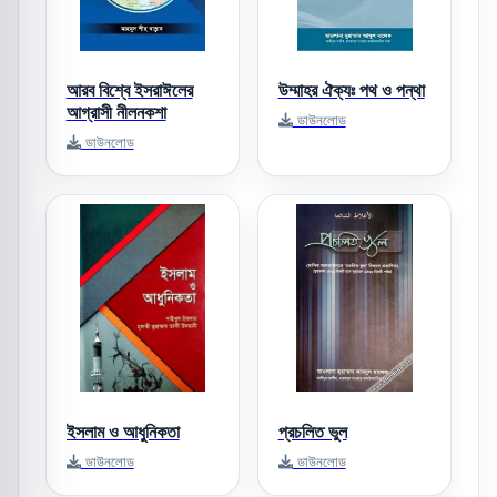
আরব বিশ্বে ইসরাঈলের
উম্মাহর ঐক্যঃ পথ ও পন্থা
আগ্রাসী নীলনকশা
ডাউনলোড
ডাউনলোড
ইসলাম ও আধুনিকতা
প্রচলিত ভুল
ডাউনলোড
ডাউনলোড