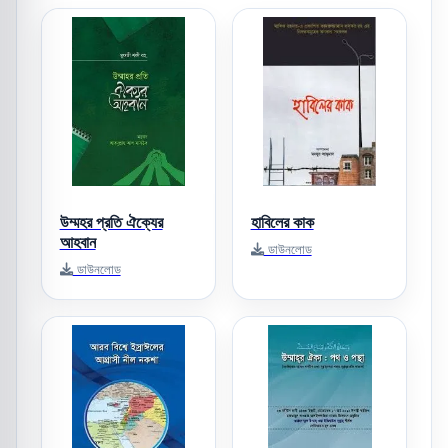
উম্মহর প্রতি ঐক্যের
হাবিলের কাক
আহবান
ডাউনলোড
ডাউনলোড