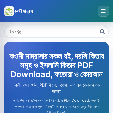
কওমী মাদ্রাসা
কওমী মাদ্রাসার সকল বই, দরসি কিতাব
সমূহ ও ইসলামি কিতাব PDF
Download, ফতোয়া ও কোরআন
আরবী, বাংলা ও উর্দূ PDF কিতাব, ফতোয়া, ব্লগ এবং কোরআন এক
জায়গায়
দরসি, উর্দু ও বিষয়ভিত্তিক ইসলামি কিতাবের PDF Download, অনলাইন
কোরআন, ফতোয়া ও ব্লগ - শিক্ষার্থী, গবেষক ও আলেমদের জন্য নির্ভরযোগ্য
ডিজিটাল রিসোর্স।