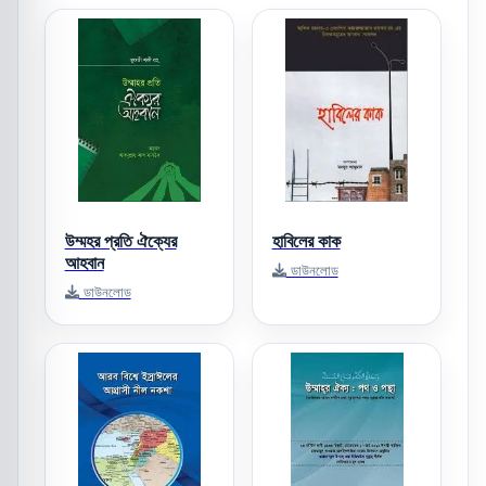
উম্মহর প্রতি ঐক্যের
হাবিলের কাক
আহবান
ডাউনলোড
ডাউনলোড