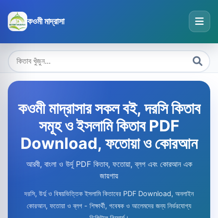
কওমী মাদ্রাসা
কওমী মাদ্রাসার সকল বই, দরসি কিতাব
সমূহ ও ইসলামি কিতাব PDF
Download, ফতোয়া ও কোরআন
আরবী, বাংলা ও উর্দূ PDF কিতাব, ফতোয়া, ব্লগ এবং কোরআন এক
জায়গায়
দরসি, উর্দু ও বিষয়ভিত্তিক ইসলামি কিতাবের PDF Download, অনলাইন
কোরআন, ফতোয়া ও ব্লগ - শিক্ষার্থী, গবেষক ও আলেমদের জন্য নির্ভরযোগ্য
ডিজিটাল রিসোর্স।