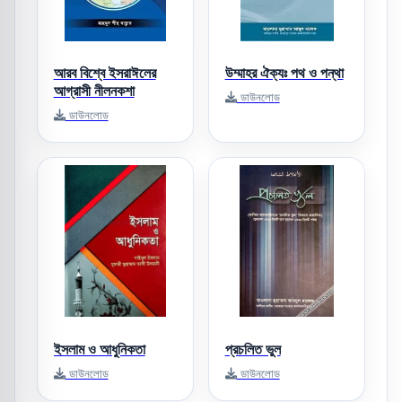
আরব বিশ্বে ইসরাঈলের
উম্মাহর ঐক্যঃ পথ ও পন্থা
আগ্রাসী নীলনকশা
ডাউনলোড
ডাউনলোড
ইসলাম ও আধুনিকতা
প্রচলিত ভুল
ডাউনলোড
ডাউনলোড