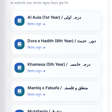
সব ক্যাটাগরি থেকে আপনার পছন্দের কিতাব খুঁজে নিন
Al Aula (1st Year) / درجہ اولی
কিতাব দেখুন →
Dora e Hadith (8th Year) / دورہ حدیث
কিতাব দেখুন →
Khamesa (5th Year) / درجہ خامسہ
কিতাব দেখুন →
Mantiq o Falsafa / منطق و فلسفہ
কিতাব দেখুন →
Mutafarriq / متفرق