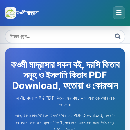
কওমী মাদ্রাসা
কওমী মাদ্রাসার সকল বই, দরসি কিতাব
সমূহ ও ইসলামি কিতাব PDF
Download, ফতোয়া ও কোরআন
আরবী, বাংলা ও উর্দূ PDF কিতাব, ফতোয়া, ব্লগ এবং কোরআন এক
জায়গায়
দরসি, উর্দু ও বিষয়ভিত্তিক ইসলামি কিতাবের PDF Download, অনলাইন
কোরআন, ফতোয়া ও ব্লগ - শিক্ষার্থী, গবেষক ও আলেমদের জন্য নির্ভরযোগ্য
ডিজিটাল রিসোর্স।