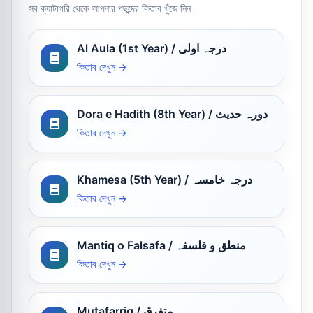
সব ক্যাটাগরি থেকে আপনার পছন্দের কিতাব খুঁজে নিন
Al Aula (1st Year) / درجہ اولی
কিতাব দেখুন →
Dora e Hadith (8th Year) / دورہ حدیث
কিতাব দেখুন →
Khamesa (5th Year) / درجہ خامسہ
কিতাব দেখুন →
Mantiq o Falsafa / منطق و فلسفہ
কিতাব দেখুন →
Mutafarriq / متفرق