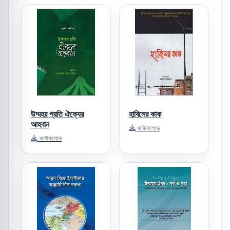
উম্মহর প্রতি ঐক্যের
হাবিলের কাক
আহবান
ডাউনলোড
ডাউনলোড