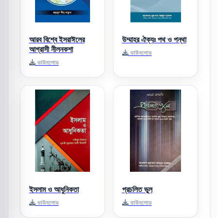
আরব বিশ্বে ইসরাঈলের
উম্মাহর ঐক্যঃ পথ ও পন্থা
আগ্রাসী নীলনকশা
ডাউনলোড
ডাউনলোড
ইসলাম ও আধুনিকতা
প্রচলিত ভুল
ডাউনলোড
ডাউনলোড