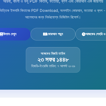
আরবী, বাংলা ও উর্দূ PDF কিতাব, ফতোয়া, ব্লগ এবং কোরআন এক জায়গায়
িষয়ভিত্তিক ইসলামি কিতাবের PDF Download, অনলাইন কোরআন, ফতোয়া ও ব্লগ - শিক
আলেমদের জন্য নির্ভরযোগ্য ডিজিটাল রিসোর্স।
কিতাব দেখুন
কোরআন পড়ুন
আজকের সেহরি ও
আজকের হিজরি তারিখ
২৩ সফর ১৪৪৮
হিজরি
•
ইংরেজি তারিখ: ৭ আগস্ট ২০২৬