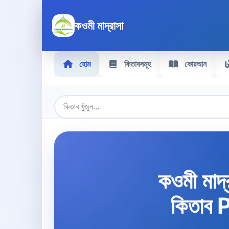
কওমী মাদ্রাসা
হোম
কিতাবসমূহ
কোরআন
কওমী মাদ্
কিতাব