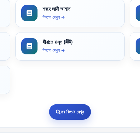
শরহে জামী জামাত
কিতাব দেখুন →
সীরাতে রাসূল (ﷺ)
কিতাব দেখুন →
সব কিতাব দেখুন