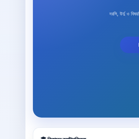
দরসি, উর্দু ও ব