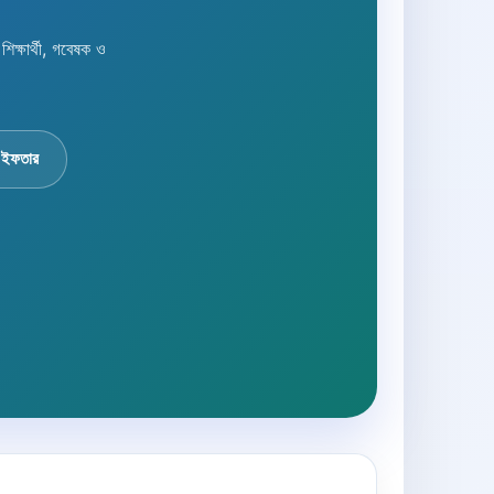
্ষার্থী, গবেষক ও
 ইফতার