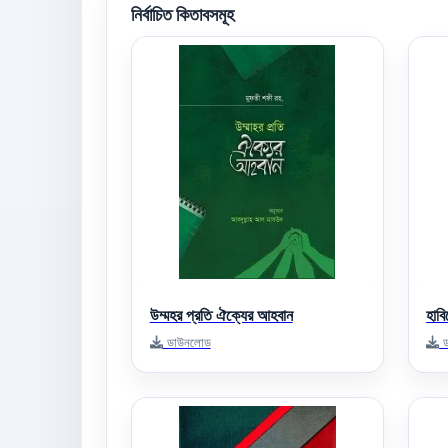
নির্বাচিত কিতাবসমূহ
উম্মহর প্রতি ঐক্যের আহবান
হাব
ডাউনলোড
ড