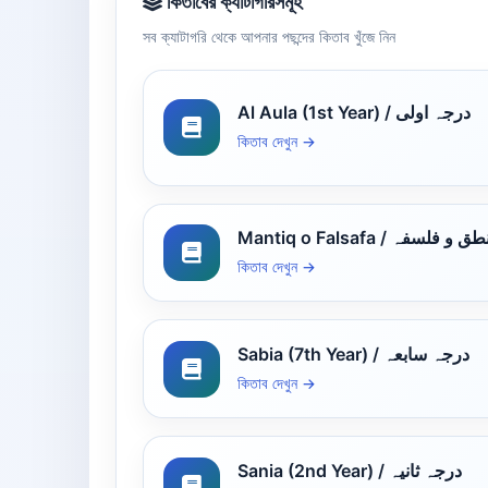
কিতাবের ক্যাটাগরিসমূহ
সব ক্যাটাগরি থেকে আপনার পছন্দের কিতাব খুঁজে নিন
Al Aula (1st Year) / درجہ اولی
কিতাব দেখুন →
Mantiq o Falsafa /  و فلسفہ
কিতাব দেখুন →
Sabia (7th Year) / درجہ سابعہ
কিতাব দেখুন →
Sania (2nd Year) / درجہ ثانیہ