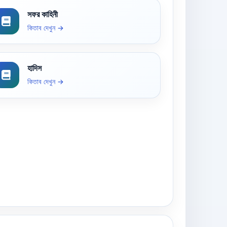
সফর কাহিনী
কিতাব দেখুন →
হাদিস
কিতাব দেখুন →