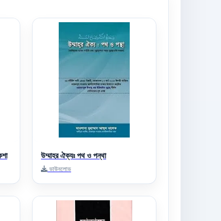
কশা
উম্মাহর ঐক্যঃ পথ ও পন্থা
ডাউনলোড