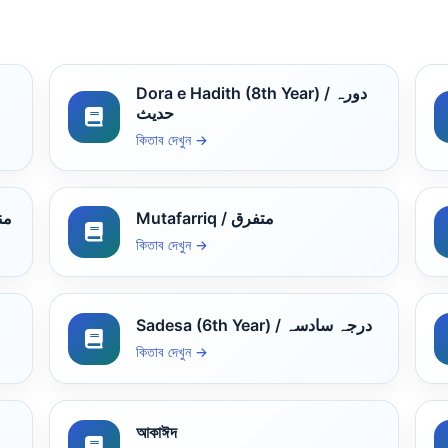
Dora e Hadith (8th Year) / دورہ
حدیث
কিতাব দেখুন →
Mutafarriq / متفرق
منطق
কিতাব দেখুন →
Sadesa (6th Year) / درجہ سادسہ
কিতাব দেখুন →
আকাঈদ