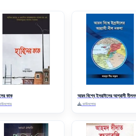
িলের কাক
আরব বিশ্বে ইসরাঈলের আগ্রাসী নীলন
াউনলোড
ডাউনলোড