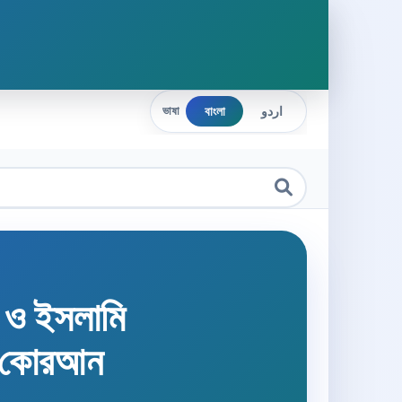
বাংলা
اردو
ভাষা
হ ও ইসলামি
 কোরআন