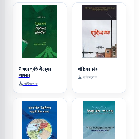
উম্মহর প্রতি ঐক্যের
হাবিলের কাক
আহবান
ডাউনলোড
ডাউনলোড