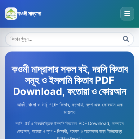
কওমী মাদ্রাসা
কওমী মাদ্রাসার সকল বই, দরসি কিতাব
সমূহ ও ইসলামি কিতাব PDF
Download, ফতোয়া ও কোরআন
আরবী, বাংলা ও উর্দূ PDF কিতাব, ফতোয়া, ব্লগ এবং কোরআন এক
জায়গায়
দরসি, উর্দু ও বিষয়ভিত্তিক ইসলামি কিতাবের PDF Download, অনলাইন
কোরআন, ফতোয়া ও ব্লগ - শিক্ষার্থী, গবেষক ও আলেমদের জন্য নির্ভরযোগ্য
ডিজিটাল রিসোর্স।