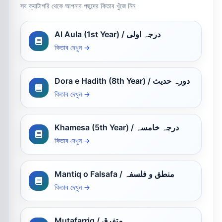
সব ক্যাটাগরি থেকে আপনার পছন্দের কিতাব খুঁজে নিন
Al Aula (1st Year) / درجہ اولی
কিতাব দেখুন →
Dora e Hadith (8th Year) / دورہ حدیث
কিতাব দেখুন →
Khamesa (5th Year) / درجہ خامسہ
কিতাব দেখুন →
Mantiq o Falsafa / منطق و فلسفہ
কিতাব দেখুন →
Mutafarriq / متفرق