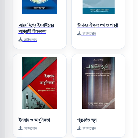
আরব বিশ্বে ইসরাঈলের
উম্মাহর ঐক্যঃ পথ ও পন্থা
আগ্রাসী নীলনকশা
ডাউনলোড
ডাউনলোড
ইসলাম ও আধুনিকতা
প্রচলিত ভুল
ডাউনলোড
ডাউনলোড