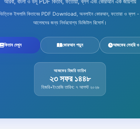
আরবী, বাংলা ও উর্দূ PDF কিতাব, ফতোয়া, ব্লগ এবং কোরআন এক জায়গায়
িষয়ভিত্তিক ইসলামি কিতাবের PDF Download, অনলাইন কোরআন, ফতোয়া ও ব্লগ - শিক
আলেমদের জন্য নির্ভরযোগ্য ডিজিটাল রিসোর্স।
কিতাব দেখুন
কোরআন পড়ুন
আজকের সেহরি ও
আজকের হিজরি তারিখ
২৩ সফর ১৪৪৮
হিজরি
•
ইংরেজি তারিখ: ৭ আগস্ট ২০২৬