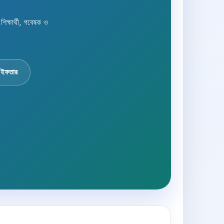
্ষার্থী, গবেষক ও
 ইফতার