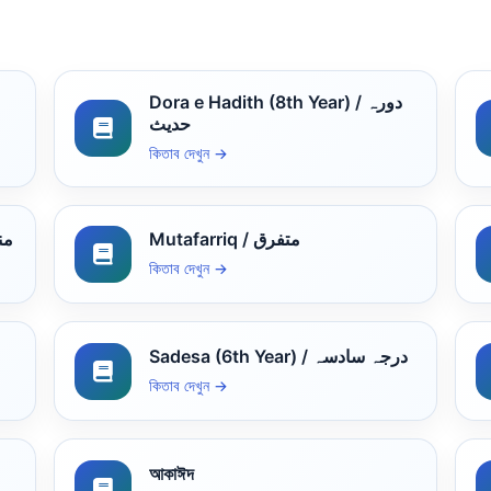
Dora e Hadith (8th Year) / دورہ
حدیث
কিতাব দেখুন →
Mutafarriq / متفرق
منطق
কিতাব দেখুন →
Sadesa (6th Year) / درجہ سادسہ
কিতাব দেখুন →
আকাঈদ