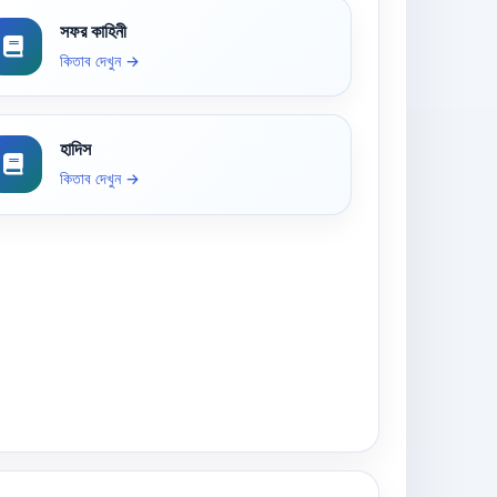
সফর কাহিনী
কিতাব দেখুন →
হাদিস
কিতাব দেখুন →