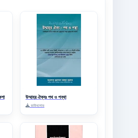
কশা
উম্মাহর ঐক্যঃ পথ ও পন্থা
ডাউনলোড