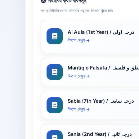
কিতাবের ক্যাটাগরিসমূহ
সব ক্যাটাগরি থেকে আপনার পছন্দের কিতাব খুঁজে নিন
Al Aula (1st Year) / درجہ اولی
কিতাব দেখুন →
Mantiq o Falsafa /  و فلسفہ
কিতাব দেখুন →
Sabia (7th Year) / درجہ سابعہ
কিতাব দেখুন →
Sania (2nd Year) / درجہ ثانیہ