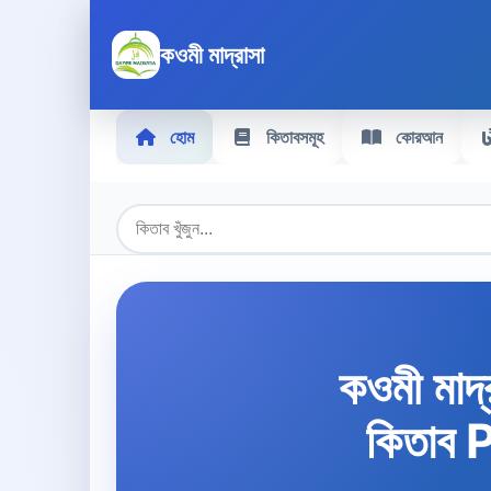
কওমী মাদ্রাসা
হোম
কিতাবসমূহ
কোরআন
কওমী মাদ্
কিতাব