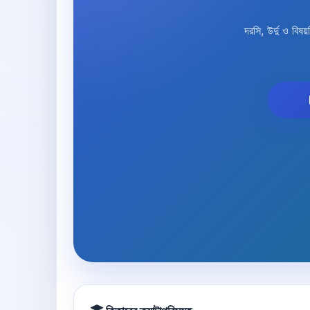
দরসি, উর্দু ও ব