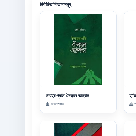
নির্বাচিত কিতাবসমূহ
উম্মহর প্রতি ঐক্যের আহবান
হাব
ডাউনলোড
ড