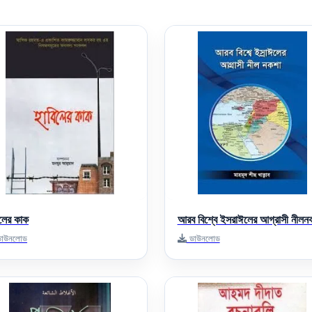
িলের কাক
আরব বিশ্বে ইসরাঈলের আগ্রাসী নীলন
াউনলোড
ডাউনলোড