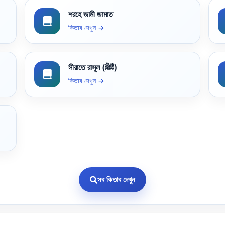
শরহে জামী জামাত
কিতাব দেখুন →
সীরাতে রাসূল (ﷺ)
কিতাব দেখুন →
সব কিতাব দেখুন