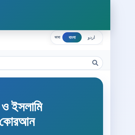
বাংলা
اردو
ভাষা
হ ও ইসলামি
 কোরআন