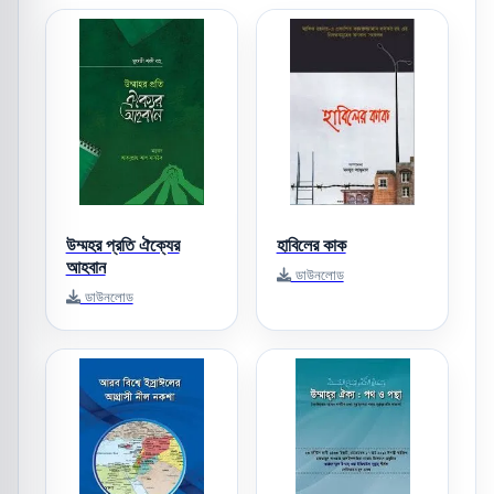
উম্মহর প্রতি ঐক্যের
হাবিলের কাক
আহবান
ডাউনলোড
ডাউনলোড