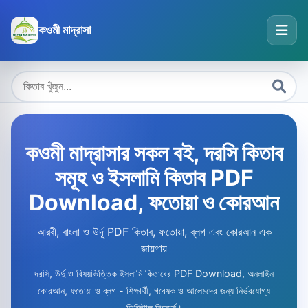
কওমী মাদ্রাসা
কওমী মাদ্রাসার সকল বই, দরসি কিতাব
সমূহ ও ইসলামি কিতাব PDF
Download, ফতোয়া ও কোরআন
আরবী, বাংলা ও উর্দূ PDF কিতাব, ফতোয়া, ব্লগ এবং কোরআন এক
জায়গায়
দরসি, উর্দু ও বিষয়ভিত্তিক ইসলামি কিতাবের PDF Download, অনলাইন
কোরআন, ফতোয়া ও ব্লগ - শিক্ষার্থী, গবেষক ও আলেমদের জন্য নির্ভরযোগ্য
ডিজিটাল রিসোর্স।