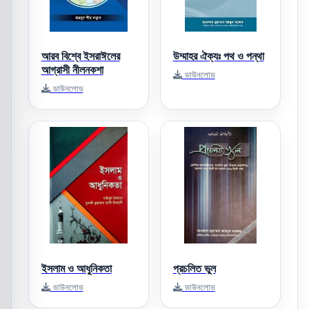
আরব বিশ্বে ইসরাঈলের
উম্মাহর ঐক্যঃ পথ ও পন্থা
আগ্রাসী নীলনকশা
ডাউনলোড
ডাউনলোড
ইসলাম ও আধুনিকতা
প্রচলিত ভুল
ডাউনলোড
ডাউনলোড