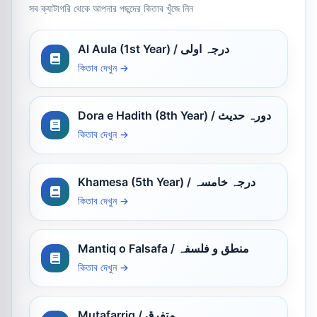
সব ক্যাটাগরি থেকে আপনার পছন্দের কিতাব খুঁজে নিন
Al Aula (1st Year) / درجہ اولی
কিতাব দেখুন →
Dora e Hadith (8th Year) / دورہ حدیث
কিতাব দেখুন →
Khamesa (5th Year) / درجہ خامسہ
কিতাব দেখুন →
Mantiq o Falsafa / منطق و فلسفہ
কিতাব দেখুন →
Mutafarriq / متفرق