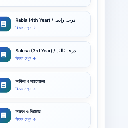
Rabia (4th Year) / درجہ رابعہ
কিতাব দেখুন →
Salesa (3rd Year) / درجہ ثالثہ
কিতাব দেখুন →
আকিদা ও সমালোচনা
কিতাব দেখুন →
আচরণ ও শিষ্টাচার
কিতাব দেখুন →