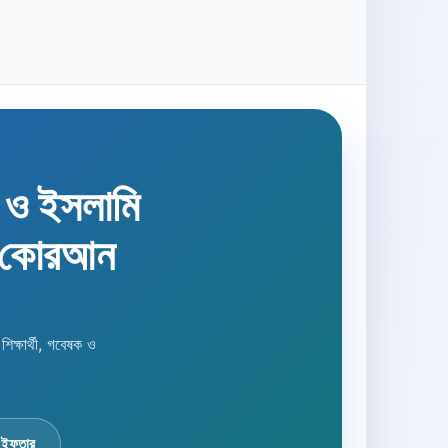
হ ও ইসলামি
 কোরআন
্ষার্থী, গবেষক ও
 ইফতার