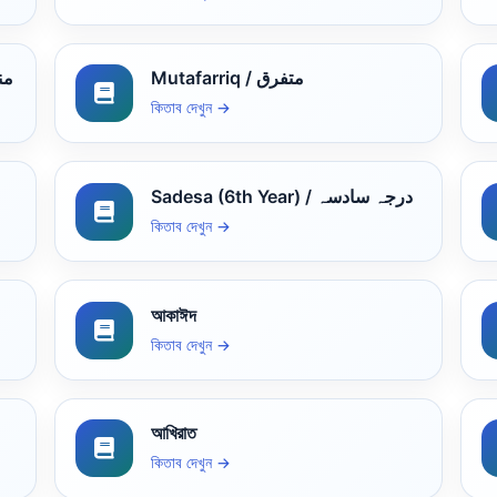
Mutafarriq / متفرق
منطق
কিতাব দেখুন →
Sadesa (6th Year) / درجہ سادسہ
কিতাব দেখুন →
আকাঈদ
কিতাব দেখুন →
আখিরাত
কিতাব দেখুন →