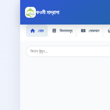
কওমী মাদ্রাসা
হোম
কিতাবসমূহ
কোরআন