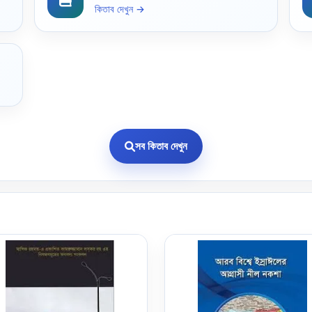
কিতাব দেখুন →
সব কিতাব দেখুন