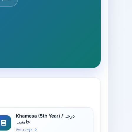
Khamesa (5th Year) / درجہ
خامسہ
কিতাব দেখুন →