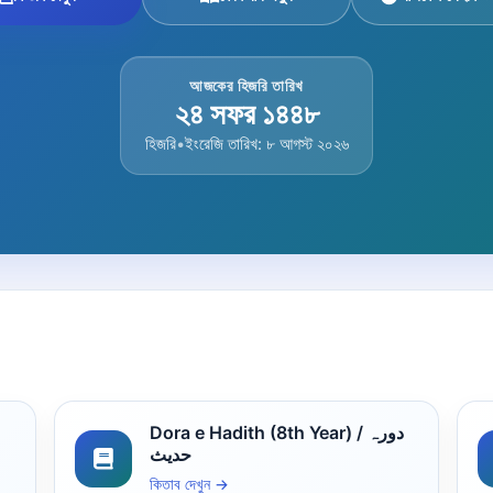
আজকের হিজরি তারিখ
২৪ সফর ১৪৪৮
হিজরি
•
ইংরেজি তারিখ: ৮ আগস্ট ২০২৬
Dora e Hadith (8th Year) / دورہ
حدیث
কিতাব দেখুন →