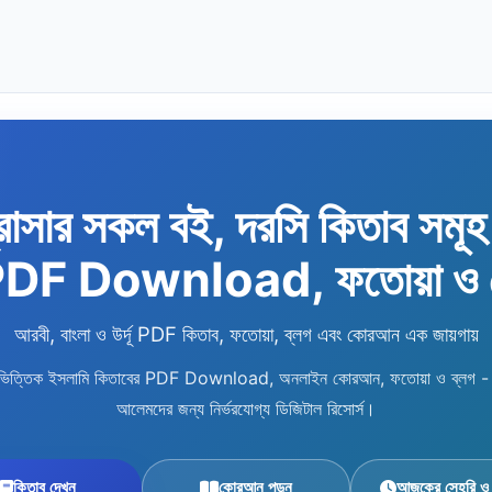
রাসার সকল বই, দরসি কিতাব সমূ
 PDF Download, ফতোয়া ও
আরবী, বাংলা ও উর্দূ PDF কিতাব, ফতোয়া, ব্লগ এবং কোরআন এক জায়গায়
িষয়ভিত্তিক ইসলামি কিতাবের PDF Download, অনলাইন কোরআন, ফতোয়া ও ব্লগ - শিক
আলেমদের জন্য নির্ভরযোগ্য ডিজিটাল রিসোর্স।
কিতাব দেখুন
কোরআন পড়ুন
আজকের সেহরি ও