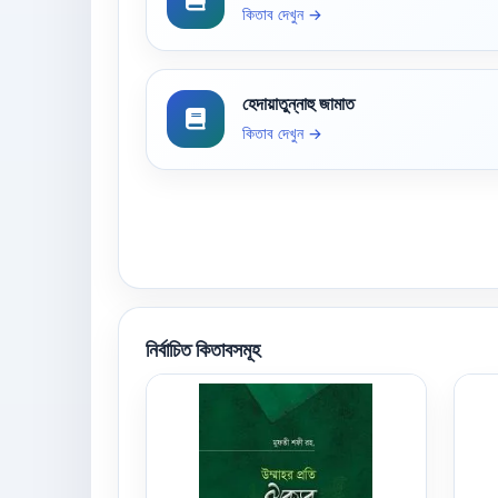
কিতাব দেখুন →
হেদায়াতুন্নাহু জামাত
কিতাব দেখুন →
নির্বাচিত কিতাবসমূহ