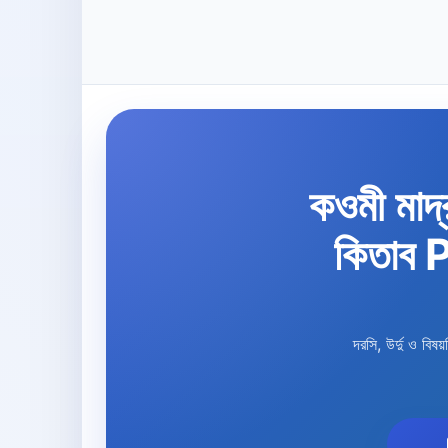
কওমী মাদ্
কিতাব
দরসি, উর্দু ও ব