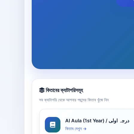
কিতাবের ক্যাটাগরিসমূহ
সব ক্যাটাগরি থেকে আপনার পছন্দের কিতাব খুঁজে নিন
Al Aula (1st Year) / درجہ اولی
কিতাব দেখুন →