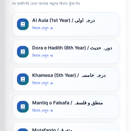
সব ক্যাটাগরি থেকে আপনার পছন্দের কিতাব খুঁজে নিন
Al Aula (1st Year) / درجہ اولی
কিতাব দেখুন →
Dora e Hadith (8th Year) / دورہ حدیث
কিতাব দেখুন →
Khamesa (5th Year) / درجہ خامسہ
কিতাব দেখুন →
Mantiq o Falsafa / منطق و فلسفہ
কিতাব দেখুন →
Mutafarriq / متفرق