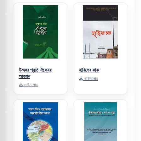
উম্মহর প্রতি ঐক্যের
হাবিলের কাক
আহবান
ডাউনলোড
ডাউনলোড