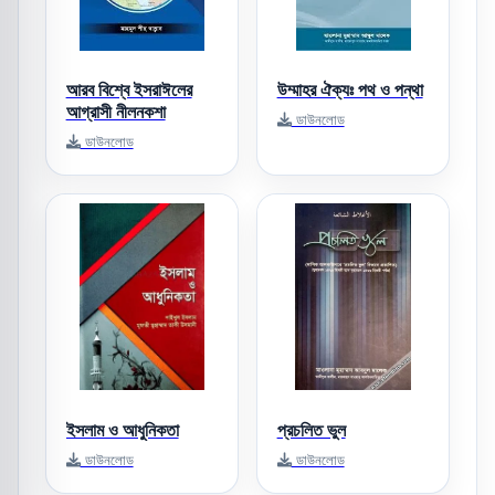
আরব বিশ্বে ইসরাঈলের
উম্মাহর ঐক্যঃ পথ ও পন্থা
আগ্রাসী নীলনকশা
ডাউনলোড
ডাউনলোড
ইসলাম ও আধুনিকতা
প্রচলিত ভুল
ডাউনলোড
ডাউনলোড