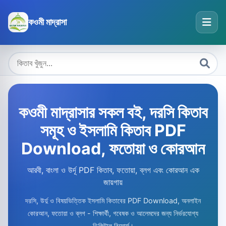
কওমী মাদ্রাসা
কওমী মাদ্রাসার সকল বই, দরসি কিতাব
সমূহ ও ইসলামি কিতাব PDF
Download, ফতোয়া ও কোরআন
আরবী, বাংলা ও উর্দূ PDF কিতাব, ফতোয়া, ব্লগ এবং কোরআন এক
জায়গায়
দরসি, উর্দু ও বিষয়ভিত্তিক ইসলামি কিতাবের PDF Download, অনলাইন
কোরআন, ফতোয়া ও ব্লগ - শিক্ষার্থী, গবেষক ও আলেমদের জন্য নির্ভরযোগ্য
ডিজিটাল রিসোর্স।