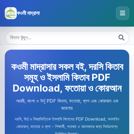
কওমী মাদ্রাসা
কওমী মাদ্রাসার সকল বই, দরসি কিতাব
সমূহ ও ইসলামি কিতাব PDF
Download, ফতোয়া ও কোরআন
আরবী, বাংলা ও উর্দূ PDF কিতাব, ফতোয়া, ব্লগ এবং কোরআন এক
জায়গায়
দরসি, উর্দু ও বিষয়ভিত্তিক ইসলামি কিতাবের PDF Download, অনলাইন
কোরআন, ফতোয়া ও ব্লগ - শিক্ষার্থী, গবেষক ও আলেমদের জন্য নির্ভরযোগ্য
ডিজিটাল রিসোর্স।