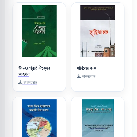
উম্মহর প্রতি ঐক্যের
হাবিলের কাক
আহবান
ডাউনলোড
ডাউনলোড