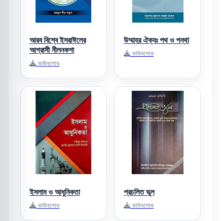
আরব বিশ্বে ইসরাঈলের
উম্মাহর ঐক্যঃ পথ ও পন্থা
আগ্রাসী নীলনকশা
ডাউনলোড
ডাউনলোড
ইসলাম ও আধুনিকতা
প্রচলিত ভুল
ডাউনলোড
ডাউনলোড