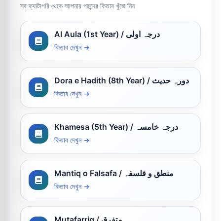
সব ক্যাটাগরি থেকে আপনার পছন্দের কিতাব খুঁজে নিন
Al Aula (1st Year) / درجہ اولی
কিতাব দেখুন →
Dora e Hadith (8th Year) / دورہ حدیث
কিতাব দেখুন →
Khamesa (5th Year) / درجہ خامسہ
কিতাব দেখুন →
Mantiq o Falsafa / منطق و فلسفہ
কিতাব দেখুন →
Mutafarriq / متفرق