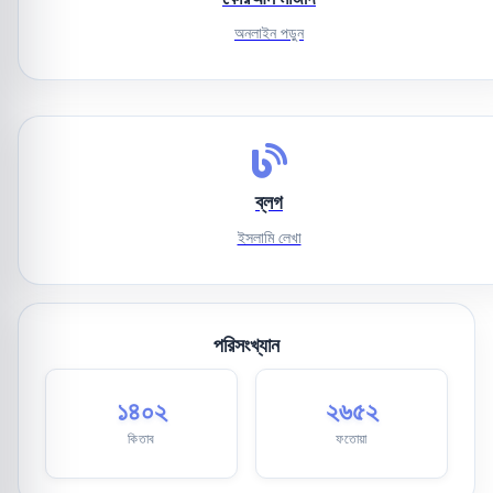
অনলাইন পড়ুন
ব্লগ
ইসলামি লেখা
পরিসংখ্যান
১৪০২
২৬৫২
কিতাব
ফতোয়া