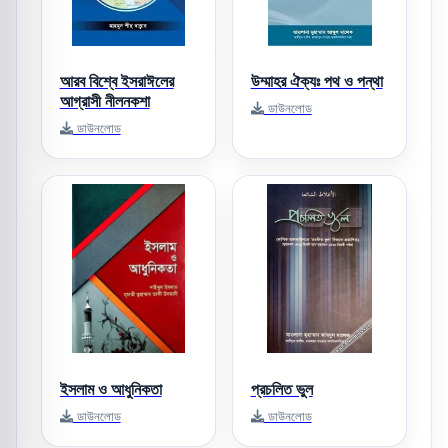
আরব বিশ্বে ইসরাঈলের
উম্মাহর ঐক্যঃ পথ ও পন্থা
আগ্রাসী নীলনকশা
ডাউনলোড
ডাউনলোড
ইসলাম ও আধুনিকতা
প্রচলিত ভুল
ডাউনলোড
ডাউনলোড