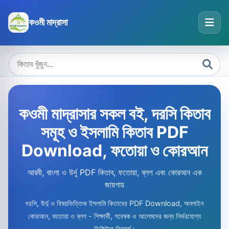
কওমী মাদ্রাসা
কওমী মাদ্রাসার সকল বই, দরসি কিতাব
সমূহ ও ইসলামি কিতাব PDF
Download, ফতোয়া ও কোরআন
আরবী, বাংলা ও উর্দূ PDF কিতাব, ফতোয়া, ব্লগ এবং কোরআন এক
জায়গায়
দরসি, উর্দু ও বিষয়ভিত্তিক ইসলামি কিতাবের PDF Download, অনলাইন
কোরআন, ফতোয়া ও ব্লগ - শিক্ষার্থী, গবেষক ও আলেমদের জন্য নির্ভরযোগ্য
ডিজিটাল রিসোর্স।