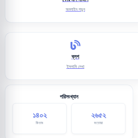
অনলাইন পড়ুন
ব্লগ
ইসলামি লেখা
পরিসংখ্যান
১৪০২
২৬৫২
কিতাব
ফতোয়া