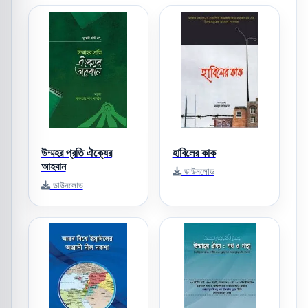
উম্মহর প্রতি ঐক্যের
হাবিলের কাক
আহবান
ডাউনলোড
ডাউনলোড