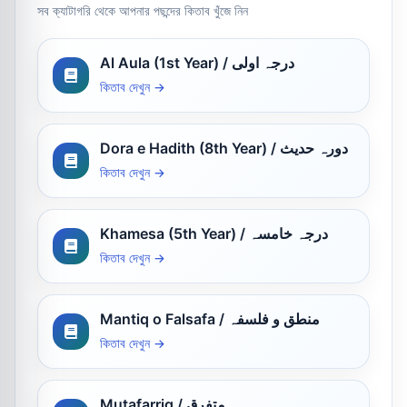
সব ক্যাটাগরি থেকে আপনার পছন্দের কিতাব খুঁজে নিন
Al Aula (1st Year) / درجہ اولی
কিতাব দেখুন →
Dora e Hadith (8th Year) / دورہ حدیث
কিতাব দেখুন →
Khamesa (5th Year) / درجہ خامسہ
কিতাব দেখুন →
Mantiq o Falsafa / منطق و فلسفہ
কিতাব দেখুন →
Mutafarriq / متفرق