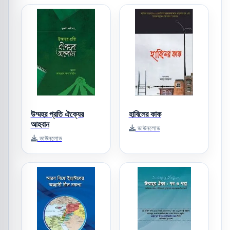
উম্মহর প্রতি ঐক্যের
হাবিলের কাক
আহবান
ডাউনলোড
ডাউনলোড