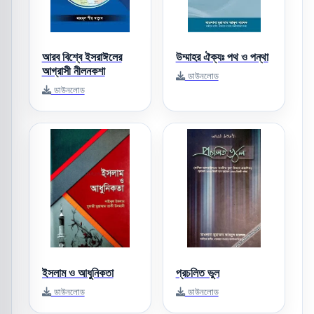
আরব বিশ্বে ইসরাঈলের
উম্মাহর ঐক্যঃ পথ ও পন্থা
আগ্রাসী নীলনকশা
ডাউনলোড
ডাউনলোড
ইসলাম ও আধুনিকতা
প্রচলিত ভুল
ডাউনলোড
ডাউনলোড