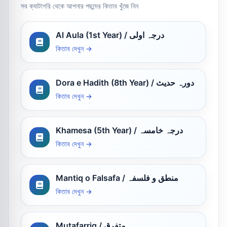
সব ক্যাটাগরি থেকে আপনার পছন্দের কিতাব খুঁজে নিন
Al Aula (1st Year) / درجہ اولی
কিতাব দেখুন →
Dora e Hadith (8th Year) / دورہ حدیث
কিতাব দেখুন →
Khamesa (5th Year) / درجہ خامسہ
কিতাব দেখুন →
Mantiq o Falsafa / منطق و فلسفہ
কিতাব দেখুন →
Mutafarriq / متفرق