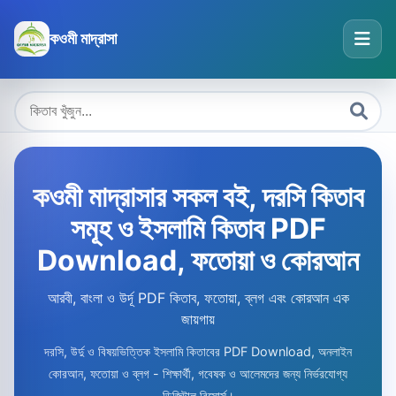
কওমী মাদ্রাসা
কওমী মাদ্রাসার সকল বই, দরসি কিতাব
সমূহ ও ইসলামি কিতাব PDF
Download, ফতোয়া ও কোরআন
আরবী, বাংলা ও উর্দূ PDF কিতাব, ফতোয়া, ব্লগ এবং কোরআন এক
জায়গায়
দরসি, উর্দু ও বিষয়ভিত্তিক ইসলামি কিতাবের PDF Download, অনলাইন
কোরআন, ফতোয়া ও ব্লগ - শিক্ষার্থী, গবেষক ও আলেমদের জন্য নির্ভরযোগ্য
ডিজিটাল রিসোর্স।