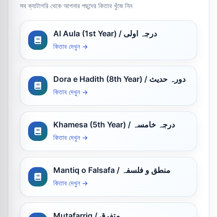
সব ক্যাটাগরি থেকে আপনার পছন্দের কিতাব খুঁজে নিন
Al Aula (1st Year) / درجہ اولی
কিতাব দেখুন →
Dora e Hadith (8th Year) / دورہ حدیث
কিতাব দেখুন →
Khamesa (5th Year) / درجہ خامسہ
কিতাব দেখুন →
Mantiq o Falsafa / منطق و فلسفہ
কিতাব দেখুন →
Mutafarriq / متفرق