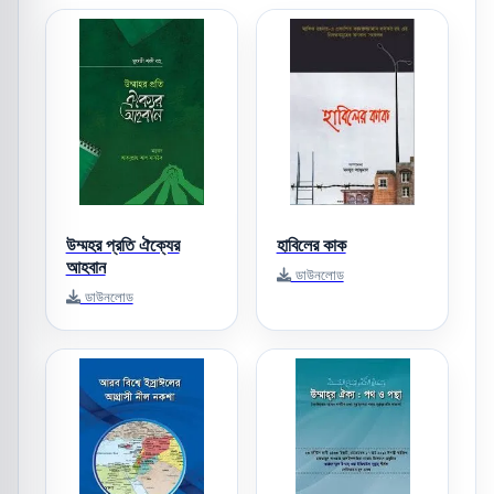
উম্মহর প্রতি ঐক্যের
হাবিলের কাক
আহবান
ডাউনলোড
ডাউনলোড