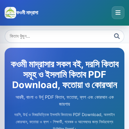
কওমী মাদ্রাসা
কওমী মাদ্রাসার সকল বই, দরসি কিতাব
সমূহ ও ইসলামি কিতাব PDF
Download, ফতোয়া ও কোরআন
আরবী, বাংলা ও উর্দূ PDF কিতাব, ফতোয়া, ব্লগ এবং কোরআন এক
জায়গায়
দরসি, উর্দু ও বিষয়ভিত্তিক ইসলামি কিতাবের PDF Download, অনলাইন
কোরআন, ফতোয়া ও ব্লগ - শিক্ষার্থী, গবেষক ও আলেমদের জন্য নির্ভরযোগ্য
ডিজিটাল রিসোর্স।