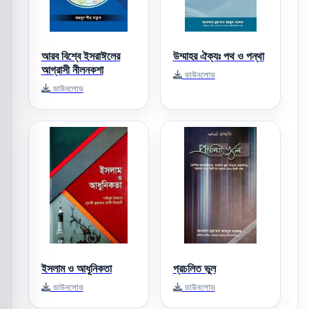
আরব বিশ্বে ইসরাঈলের
উম্মাহর ঐক্যঃ পথ ও পন্থা
আগ্রাসী নীলনকশা
ডাউনলোড
ডাউনলোড
ইসলাম ও আধুনিকতা
প্রচলিত ভুল
ডাউনলোড
ডাউনলোড