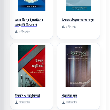
আরব বিশ্বে ইসরাঈলের
উম্মাহর ঐক্যঃ পথ ও পন্থা
আগ্রাসী নীলনকশা
ডাউনলোড
ডাউনলোড
ইসলাম ও আধুনিকতা
প্রচলিত ভুল
ডাউনলোড
ডাউনলোড