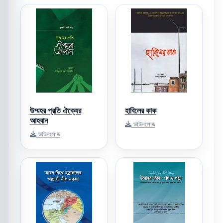
উম্মহর প্রতি ঐক্যের
হাবিলের কাক
আহবান
ডাউনলোড
ডাউনলোড