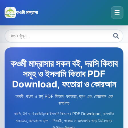
কওমী মাদ্রাসা
কওমী মাদ্রাসার সকল বই, দরসি কিতাব
সমূহ ও ইসলামি কিতাব PDF
Download, ফতোয়া ও কোরআন
আরবী, বাংলা ও উর্দূ PDF কিতাব, ফতোয়া, ব্লগ এবং কোরআন এক
জায়গায়
দরসি, উর্দু ও বিষয়ভিত্তিক ইসলামি কিতাবের PDF Download, অনলাইন
কোরআন, ফতোয়া ও ব্লগ - শিক্ষার্থী, গবেষক ও আলেমদের জন্য নির্ভরযোগ্য
ডিজিটাল রিসোর্স।