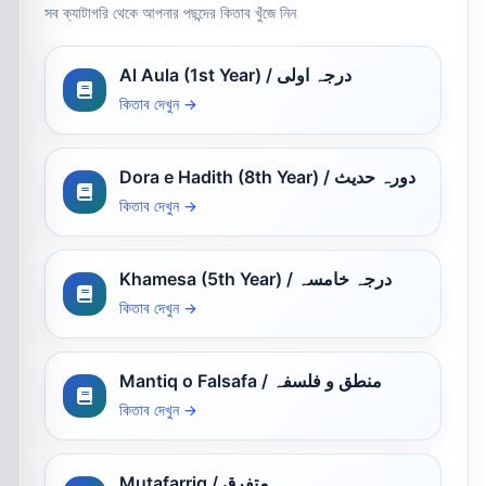
সব ক্যাটাগরি থেকে আপনার পছন্দের কিতাব খুঁজে নিন
Al Aula (1st Year) / درجہ اولی
কিতাব দেখুন →
Dora e Hadith (8th Year) / دورہ حدیث
কিতাব দেখুন →
Khamesa (5th Year) / درجہ خامسہ
কিতাব দেখুন →
Mantiq o Falsafa / منطق و فلسفہ
কিতাব দেখুন →
Mutafarriq / متفرق