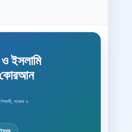
হ ও ইসলামি
 কোরআন
্ষার্থী, গবেষক ও
 ইফতার