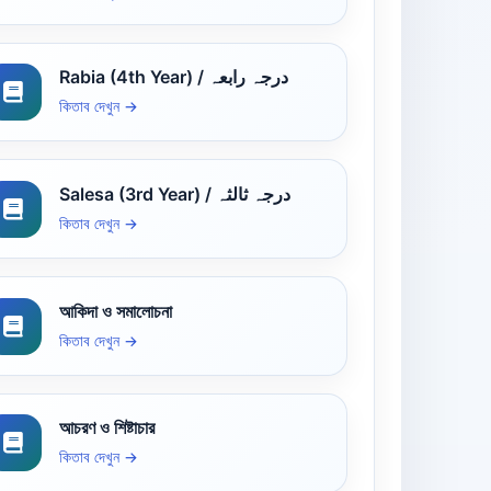
Rabia (4th Year) / درجہ رابعہ
কিতাব দেখুন →
Salesa (3rd Year) / درجہ ثالثہ
কিতাব দেখুন →
আকিদা ও সমালোচনা
কিতাব দেখুন →
আচরণ ও শিষ্টাচার
কিতাব দেখুন →