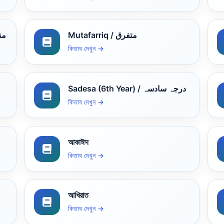
Mutafarriq / متفرق
منطق
কিতাব দেখুন →
Sadesa (6th Year) / درجہ سادسہ
কিতাব দেখুন →
আকাঈদ
কিতাব দেখুন →
আখিরাত
কিতাব দেখুন →