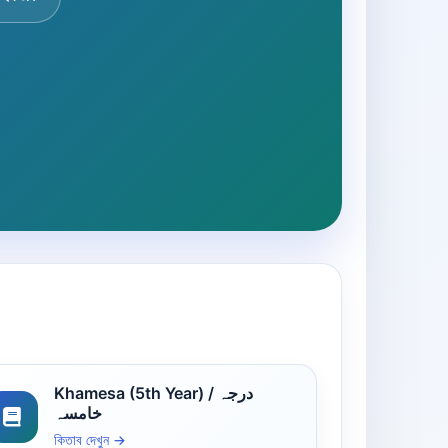
Khamesa (5th Year) / درجہ
خامسہ
কিতাব দেখুন →