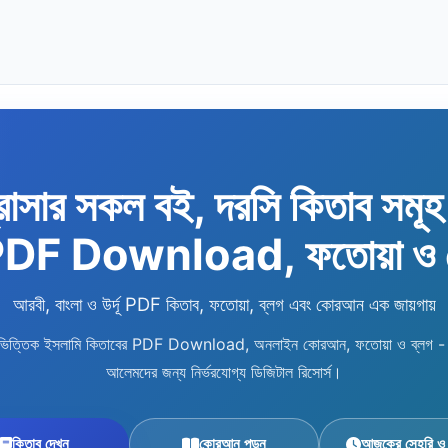
রাসার সকল বই, দরসি কিতাব সমূ
 PDF Download, ফতোয়া ও
আরবী, বাংলা ও উর্দূ PDF কিতাব, ফতোয়া, ব্লগ এবং কোরআন এক জায়গায়
িষয়ভিত্তিক ইসলামি কিতাবের PDF Download, অনলাইন কোরআন, ফতোয়া ও ব্লগ - শিক
আলেমদের জন্য নির্ভরযোগ্য ডিজিটাল রিসোর্স।
কিতাব দেখুন
কোরআন পড়ুন
আজকের সেহরি ও