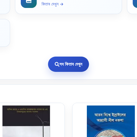
কিতাব দেখুন →
সব কিতাব দেখুন