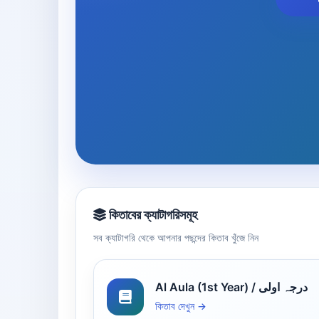
কিতাবের ক্যাটাগরিসমূহ
সব ক্যাটাগরি থেকে আপনার পছন্দের কিতাব খুঁজে নিন
Al Aula (1st Year) / درجہ اولی
কিতাব দেখুন →