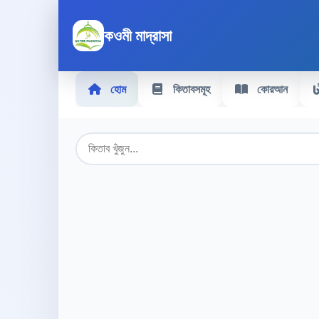
কওমী মাদ্রাসা
হোম
কিতাবসমূহ
কোরআন