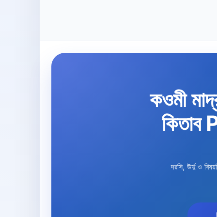
কওমী মাদ্
কিতাব
দরসি, উর্দু ও ব