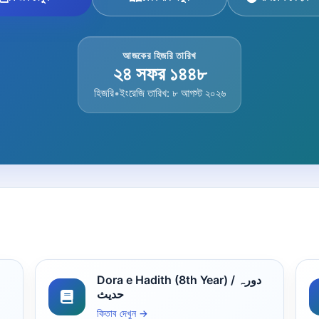
আজকের হিজরি তারিখ
২৪ সফর ১৪৪৮
হিজরি
•
ইংরেজি তারিখ: ৮ আগস্ট ২০২৬
Dora e Hadith (8th Year) / دورہ
حدیث
কিতাব দেখুন →