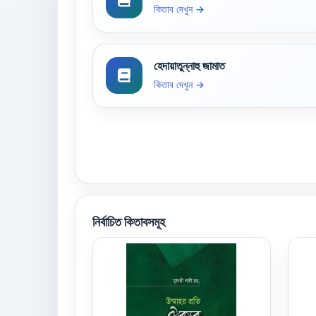
কিতাব দেখুন →
হেদায়াতুন্নাহু জামাত
কিতাব দেখুন →
নির্বাচিত কিতাবসমূহ