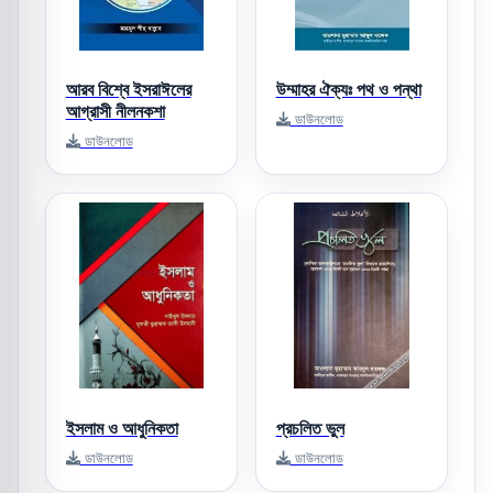
আরব বিশ্বে ইসরাঈলের
উম্মাহর ঐক্যঃ পথ ও পন্থা
আগ্রাসী নীলনকশা
ডাউনলোড
ডাউনলোড
ইসলাম ও আধুনিকতা
প্রচলিত ভুল
ডাউনলোড
ডাউনলোড