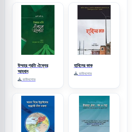
উম্মহর প্রতি ঐক্যের
হাবিলের কাক
আহবান
ডাউনলোড
ডাউনলোড