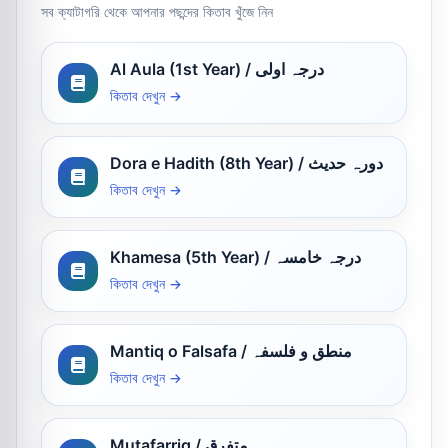
সব ক্যাটাগরি থেকে আপনার পছন্দের কিতাব খুঁজে নিন
Al Aula (1st Year) / درجہ اولی
কিতাব দেখুন →
Dora e Hadith (8th Year) / دورہ حدیث
কিতাব দেখুন →
Khamesa (5th Year) / درجہ خامسہ
কিতাব দেখুন →
Mantiq o Falsafa / منطق و فلسفہ
কিতাব দেখুন →
Mutafarriq / متفرق