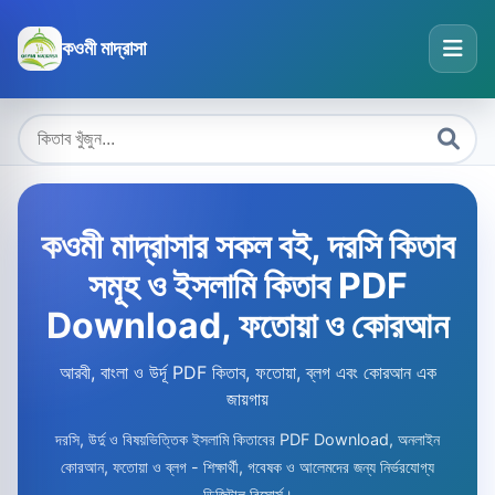
কওমী মাদ্রাসা
কওমী মাদ্রাসার সকল বই, দরসি কিতাব
সমূহ ও ইসলামি কিতাব PDF
Download, ফতোয়া ও কোরআন
আরবী, বাংলা ও উর্দূ PDF কিতাব, ফতোয়া, ব্লগ এবং কোরআন এক
জায়গায়
দরসি, উর্দু ও বিষয়ভিত্তিক ইসলামি কিতাবের PDF Download, অনলাইন
কোরআন, ফতোয়া ও ব্লগ - শিক্ষার্থী, গবেষক ও আলেমদের জন্য নির্ভরযোগ্য
ডিজিটাল রিসোর্স।