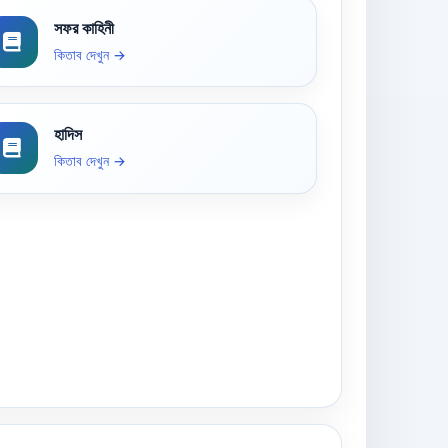
সফর কাহিনী
কিতাব দেখুন →
হাদিস
কিতাব দেখুন →