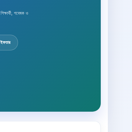
্ষার্থী, গবেষক ও
 ইফতার