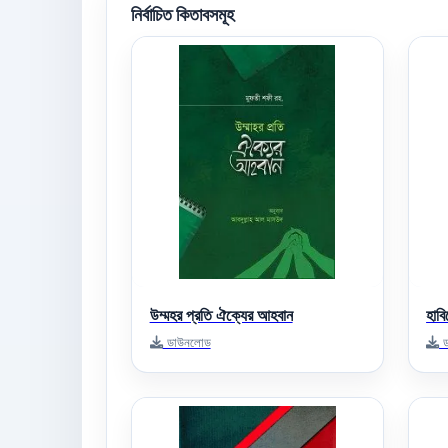
নির্বাচিত কিতাবসমূহ
উম্মহর প্রতি ঐক্যের আহবান
হাব
ডাউনলোড
ড