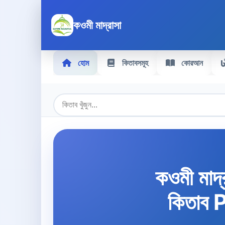
কওমী মাদ্রাসা
হোম
কিতাবসমূহ
কোরআন
কওমী মাদ্
কিতাব