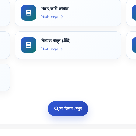
শরহে জামী জামাত
কিতাব দেখুন →
সীরাতে রাসূল (ﷺ)
কিতাব দেখুন →
সব কিতাব দেখুন