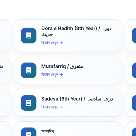
Dora e Hadith (8th Year) / دورہ
حدیث
কিতাব দেখুন →
Mutafarriq / متفرق
منطق
কিতাব দেখুন →
Sadesa (6th Year) / درجہ سادسہ
কিতাব দেখুন →
আকাঈদ