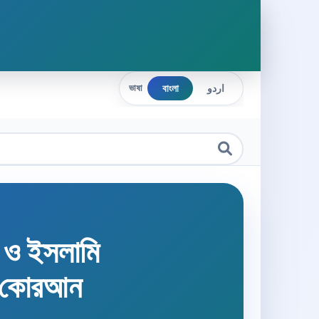
বাংলা
اردو
ভাষা
হ ও ইসলামি
 কোরআন