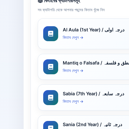
কিতাবের ক্যাটাগরিসমূহ
সব ক্যাটাগরি থেকে আপনার পছন্দের কিতাব খুঁজে নিন
Al Aula (1st Year) / درجہ اولی
কিতাব দেখুন →
Mantiq o Falsafa /  و فلسفہ
কিতাব দেখুন →
Sabia (7th Year) / درجہ سابعہ
কিতাব দেখুন →
Sania (2nd Year) / درجہ ثانیہ