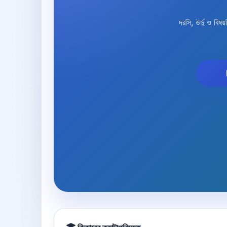
দরসি, উর্দু ও ব