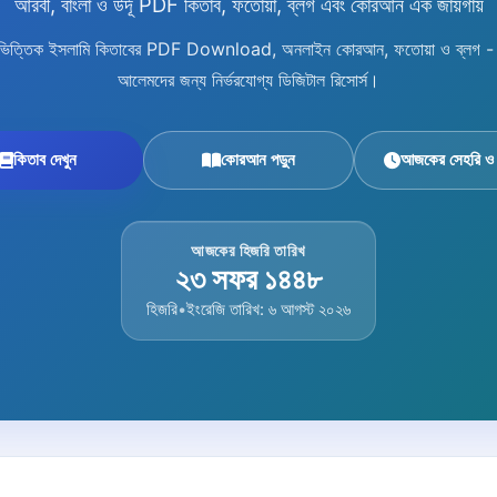
আরবী, বাংলা ও উর্দূ PDF কিতাব, ফতোয়া, ব্লগ এবং কোরআন এক জায়গায়
িষয়ভিত্তিক ইসলামি কিতাবের PDF Download, অনলাইন কোরআন, ফতোয়া ও ব্লগ - শিক
আলেমদের জন্য নির্ভরযোগ্য ডিজিটাল রিসোর্স।
কিতাব দেখুন
কোরআন পড়ুন
আজকের সেহরি ও
আজকের হিজরি তারিখ
২৩ সফর ১৪৪৮
হিজরি
•
ইংরেজি তারিখ: ৬ আগস্ট ২০২৬