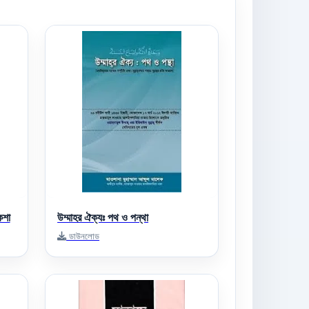
কশা
উম্মাহর ঐক্যঃ পথ ও পন্থা
ডাউনলোড