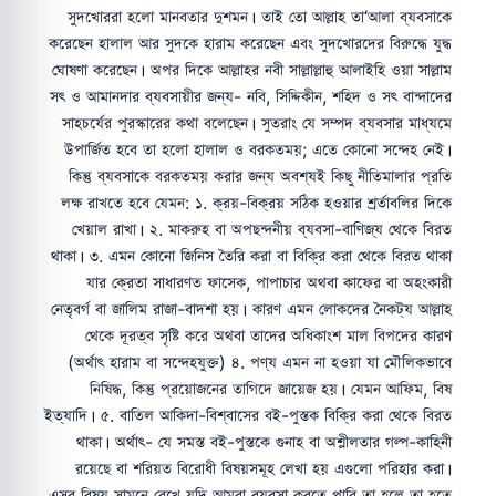
সুদখোররা হলো মানবতার দুশমন। তাই তো আল্লাহ তা‘আলা ব্যবসাকে
করেছেন হালাল আর সুদকে হারাম করেছেন এবং সুদখোরদের বিরুদ্ধে যুদ্ধ
ঘোষণা করেছেন। অপর দিকে আল্লাহর নবী সাল্লাল্লাহু আলাইহি ওয়া সাল্লাম
সৎ ও আমানদার ব্যবসায়ীর জন্য- নবি, সিদ্দিকীন, শহিদ ও সৎ বান্দাদের
সাহচর্যের পুরস্কারের কথা বলেছেন। সুতরাং যে সম্পদ ব্যবসার মাধ্যমে
উপার্জিত হবে তা হলো হালাল ও বরকতময়; এতে কোনো সন্দেহ নেই।
কিন্তু ব্যবসাকে বরকতময় করার জন্য অবশ্যই কিছু নীতিমালার প্রতি
লক্ষ রাখতে হবে যেমন: ১. ক্রয়-বিক্রয় সঠিক হওয়ার শর্র্তাবলির দিকে
খেয়াল রাখা। ২. মাকরুহ বা অপছন্দনীয় ব্যবসা-বাণিজ্য থেকে বিরত
থাকা। ৩. এমন কোনো জিনিস তৈরি করা বা বিক্রি করা থেকে বিরত থাকা
যার ক্রেতা সাধারণত ফাসেক, পাপাচার অথবা কাফের বা অহংকারী
নেতৃবর্গ বা জালিম রাজা-বাদশা হয়। কারণ এমন লোকদের নৈকট্য আল্লাহ
থেকে দূরত্ব সৃষ্টি করে অথবা তাদের অধিকাংশ মাল বিপদের কারণ
(অর্থাৎ হারাম বা সন্দেহযুক্ত) ৪. পণ্য এমন না হওয়া যা মৌলিকভাবে
নিষিদ্ধ, কিন্তু প্রয়োজনের তাগিদে জায়েজ হয়। যেমন আফিম, বিষ
ইত্যাদি। ৫. বাতিল আকিদা-বিশ্বাসের বই-পুস্তক বিক্রি করা থেকে বিরত
থাকা। অর্থাৎ- যে সমস্ত বই-পুস্তকে গুনাহ বা অশ্লীলতার গল্প-কাহিনী
রয়েছে বা শরিয়ত বিরোধী বিষয়সমূহ লেখা হয় এগুলো পরিহার করা।
এসব বিষয় সামনে রেখে যদি আমরা ব্যবসা করতে পারি তা হলে তা হতে