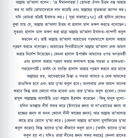
আল্লাহ তা‘আলা বলেন : ‘হে ঈমানদাররা ! তোমরা ঐসব উত্তম বস্তু আহার
কর যা আমি তোমাদেরকে দান করেছি এবং আল্লাহর কৃতজ্ঞতা জ্ঞাপন কর।
যদি তোমরা তাঁরই ইবাদত কর। ( সূরা বাকারা:১৭২) এই হাদিস থেকেও
বুঝা যায় যে, আল্লাহ তা‘আলা উত্তম বা হালাল মাল ভক্ষণ করতে বলেছেন।
সুতরাং হালাল মাল ভক্ষণ করা ছাড়া আল্লাহ তা‘আলা ইবাদত-বন্দেগী কবুল
করবেন না। তাই আল্লাহ তা‘আলা আয়াতের প্রথমাংশে হালাল আহার
গ্রহণ করতে বলেছেন। আয়াতের দ্বিতীয়াংশে আল্লাহ তা‘আলা নেক আমল
করার নির্দেশ দিয়েছেন। কেননা হালাল উপার্জন আমলের ওপর অগ্রবর্তী
এবং হালাল আহার গ্রহণ করার ফলাফল হচ্ছে সততা ও তাকওয়া-
পরহেযগারী। অর্থাৎ যে ব্যক্তি হালাল আহার গ্রহণ করবে তার মাঝে
আল্লাহর ভয়, আখেরাতের চিন্তা ও সততা আসবে ও নেক আমলের
তাওফিক হবে এবং তার দু‘আ কবুল হবে। অন্যথায় নেক আমল অনেক
করবে কিন্তু তার কোনো লাভ হবেনা এবং তার দু‘আও কবুল হবেনা। যেমন
রাসূল সাল্লাল্লাহু আলাইহি ওয়া সাল্লাম ইরশাদ করেছেন : কিছু মানুষ ধুলো-
মলিন অবস্থায় দীর্ঘ সফর করে (ইলমের জন্য বা দা‘ওয়াতের জন্য বা
হজ্জের জন্য বা অন্য কোনো দীনী কাজের জন্য) আর আল্লাহ তা‘আলার
কাছে হাত তোলে দু‘আ করে। (কেননা আল্লাহ তা‘আলা মুসাফিরের দু‘আ
কবুল করেন) কিন্তু তাদের দু‘আ কীভাবে কবুল হবে। (অর্থাৎ তাদের দু‘আ
কবুল হয় না। যদিও তারা দীনের জন্য সফর করছে) কেননা তাদের