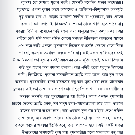
ব্যবসা তো দেখতে সুদের মতই। যেমনটি বলেছিল মক্কার কাফেররা।
প্রথমত: একথা বুঝার আগে আমাদের এ আক্বিদা-বিশ্বাসকে অবশ্যই
দৃঢ় করতে হবে যে, আল্লাহ তা‘আলা ‘হাকীম’ বা প্রজ্ঞাময়, তার কোনো
কাজ বা কথা কখনোই ‘হিকমত’ বা প্রজ্ঞা থেকে খালি হতে পারে না।
সুতরাং তিনি যা বলেছেন তাই সত্য এবং মানুষের জন্য কল্যাণকর। এর
বাইরে কেউ যদি মানব রচিত কোনো মনগড়া নীতিমালা আমাদের সামনে
পেশ করে আমি একজন মুসলামান হিসেবে কখনোই সেটাকে মেনে নিতে
পারিনা, এমনকি সমর্থনও করতে পারি না। তাই মক্কার কাফিরদের সেই
উক্তি ‘ব্যবসা তো সুদের মতই’ এধরনের কোন যুক্তি ছাড়াই আমরা বিশ্বাস
করি সুদ হারাম আর ব্যবসা হালাল। আর এটাই হলো প্রকৃত ঈমানের
দাবি। দ্বিতীয়ত: ব্যবসা মানবজীবনে উন্নতি বয়ে আনে, আর সুদ আনে
অবনতি। ব্যবসায়ীরা হলো মানবতার বন্ধু আর সুদখোররা হলো মানবতার
দুশমন। তাই তো দেখা যায় দেশে কোনো দুর্যোগ দেখা দিলে ব্যবসায়ীদের
অবস্থার অবনতি আর সুদখোরদের হয় উন্নতি। কারণ একজন ব্যবসায়ী
চাইবে দেশের উন্নতি হোক, সব মানুষ টাকা-পয়সাওয়ালা হয়ে যাক, তাহলে
তাদের ব্যবসা ভালো হবে। আর একজন সুদখোর চাইবে দেশে দুর্ভিক্ষ
দেখা দেক, আর জনগণ তাদের কাছ থেকে চড়া সুদে ঋণ গ্রহণ করুক,
তাহলে তাদের অবস্থার উন্নতি হবে, তারা লাভবান হবে। এই একটি মাত্র
উদাহরণের মাধ্যমেই বুঝা যায় ব্যবসায়ীরা হলো মানবতার বন্ধু আর