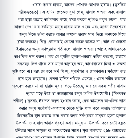
খাবার-দাবার হারাম, তাদের পোশাক-আশাক হারাম। (মুসলিম
শরীফ২৩৯৩)। এ হাদিস থেকেও বুঝা গেল, হালাল খাওয়া এবং হালাল
পরা ছাড়া আল্লাহ তা‘আলার কাছে দু‘আ করলে দু‘আও কবুল হয়না। যার
কারণে দেখা যায় বর্তমানে মানুষ হারাম মাল খাচ্ছে এবং আপন উদ্দেশ্যের
জন্য নিজে দু‘আ করছে আবার কখনো হারাম মাল দিয়ে অন্যকে দিয়ে
দু‘আ করাচ্ছে। কিন্তু কোনোটাই কোনো কাজে আসছে না। তাই যে কোনো
ইবাদতের জন্য সর্বপ্রথম শর্ত হলো হালাল খাওয়া। আল্লাহ আমাদেরকে
তাওফিক দান করুন। আর যে ব্যক্তি হালাল-হারাম তমিয করেনা, হারামে
সবসময় লিপ্ত থাকে তার মাঝে আল্লাহর ভয়, আখেরাতের চিন্তা ও সততা
সৃষ্টি হবে না। বরং সে হবে অর্থ লিপ্সু, স্বার্থপর ও ধোকাবাজ। সর্বশেষ তার
স্থান হবে জাহান্নাম। কেননা হাদিস শরিফে এসেছে : এমন শরীর জান্নাতে
প্রবেশ করবে না যা হারাম দ্বারা গড়ে উঠেছে, আর যে সকল শরীর হারাম
দ্বারা গড়ে উঠে তা জাহান্নামের জন্য অধিক উপযোগী। (মিশকাত
শরীফ)। সুতরাং ইবাদত কবুল হওয়ার জন্য, নেক আমলের তাওফিক লাভ
করার জন্য সর্বোপরি-জাহান্নাম থেকে মুক্তি লাভ করে আল্লাহ তা‘আলার
চিরসন্তুষ্টির স্থান জান্নাত লাভ করার জন্য সর্বপ্রথম মাধ্যম হলো হালাল
উপার্জন ও হালাল আহার গ্রহণ করা। মানুষ যা উপার্জন করে সেটা হয়ত
দুনিয়ার সাথে সম্পৃক্ত বা আখেরাতের সাথে। সূরা বাকারার ২৬৮ আয়াতের
প্রথামাংশে আখেরাতের উপার্জন (দান-সদকা) সম্পর্কে বলা হয়েছে এবং