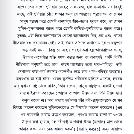
আখেরাতের সাথে। দুনিয়ায় যেহেতু ভাল-মন্দ, হালাল-হারাম সব কিছুই
আছে, তাই দুনিয়ায় বেঁচে থাকার জন্য যে আহারের প্রয়োজন তা যেমন
মানুষ গ্রহণ করে তেমনি অন্যান্য জীব-জন্তুও গ্রহণ করে, তা যেমন
মুমিন-মুসলমানরা গ্রহণ করে তেমনি কাফির-মুশরিকরাও গ্রহণ করে।
সুতরাং এটা নিয়ে আলাদাভাবে কোনো আলোচনার কিছু নেই এবং কোনো
নীতিমালারও প্রয়োজন নেই। তাই বাঁচার তাগিদে এখানে মানুষ ও চতুষ্পদ
জন্তু সবই সমান। কিন্তু যে আহার গ্রহণ করা হয় আখেরাতের জন্য,
ইবাদত-বন্দেগীর শক্তি সঞ্চয় করার জন্য তা অবশ্যই একটি নির্দিষ্ট
নীতিমালা অনুযায়ী হতে হবে। কারণ আখেরাত হলো পাক-পবিত্র। তাই
সেখানের কাজ-কর্ম ইবাদত-বন্দেগীও হতে হবে পাক-পবিত্র অবস্থায়।
অন্যথায় তা বৃথা যাবে। যেমন মুসলিম শরীফের হাদিসে এসেছে, হযরত
আবু হুরায়রা রা: থেকে বর্ণিত, তিনি বলেন ; রাসূল সাল্লাল্লাহু আলাইহি ওয়া
সাল্লাম ইরশাদ করেছেন : আল্লাহ তা‘আলা উত্তম এবং তিনি উত্তম ছাড়া
কবুল করেন না। আর আল্লাহ তা‘আলা তাঁর নবী-রাসূলদেরকে যে সব
বিষয়ে আদেশ করেছেন মুমিনদেরকেও সে বিষয়েই আদেশ করেছেন। (এর
পর কয়েকটি আয়াত উল্লেখ করেছেন) প্রথম আয়াত হলো যা ওপরে
উল্লেখ করা হয়েছে, ‘হে নবীগণ! আপনারা উত্তম (হালাল) মাল থেকে
আহার করুন এবং নেক আমল করুন’। (সূরা মুমিন:৫১) অন্য আয়াতে