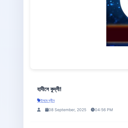
হাদীসে কুদ্‌সী!
ইলমে দ্বীন
08 September, 2025
04:56 PM