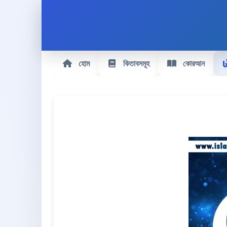
হোম
কিতাবসমূহ
কোরআন