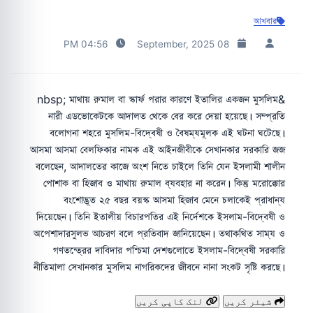
আখবার
04:56 PM
08 September, 2025
&nbsp; মাথায় রুমাল বা স্কার্ফ পরার কারণে ইতালির একজন মুসলিম
নারী এডভোকেটকে আদালত থেকে বের করে দেয়া হয়েছে। সম্প্রতি
বলোগনা শহরে মুসলিম-বিদ্বেষী ও বৈষম্যমূলক এই ঘটনা ঘটেছে।
আসমা আসমা বেলফিকার নামক এই আইনজীবীকে সেখানকার সরকারি জজ
বলেছেন, আদালতের কাজে অংশ নিতে চাইলে তিনি যেন ইসলামী শালীন
পোশাক বা হিজাব ও মাথায় রুমাল ব্যবহার না করেন। কিন্তু মরোক্কোর
বংশোদ্ভূত ২৫ বছর বয়স্ক আসমা হিজাব মেনে চলাকেই প্রাধান্য
দিয়েছেন। তিনি ইতালীয় বিচারপতির এই নির্দেশকে ইসলাম-বিদ্বেষী ও
অপেশাদারসুলভ আচরণ বলে প্রতিবাদ জানিয়েছেন। তথাকথিত সাম্য ও
গণতন্ত্রের দাবিদার পশ্চিমা দেশগুলোতে ইসলাম-বিদ্বেষী সরকারি
নীতিমালা সেখানকার মুসলিম নাগরিকদের জীবনে নানা সংকট সৃষ্টি করছে।
شیئر کریں
لنک کاپی کریں