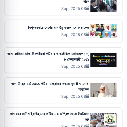
সচিব
08 Sep, 2025
বিশ্বদরবারে দেশের মান উঁচু করলো যে ৮ হাফেজ
08 Sep, 2025
আল-জামিয়া আল-ইসলামিয়া পটিয়ার আন্তর্জাতিক মহাসম্মেলন ৭,
৮ ফেব্রুয়ারী ২০১৯
08 Sep, 2025
আগামী ২৫ মার্চ ২০১৯ পটিয়া মাদ্রাসার খতমে বুখারী ও দোয়া
মাহাফিল
08 Sep, 2025
দাওয়ারে হাদীস ইমতিহানের রুটিন - ৮ এপ্রিল থেকে ইমতিহান
শুরু
08 Sep, 2025