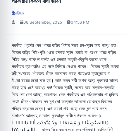
পরকীয়ার শিকলে বাঁধা জীবন
নছীহত
08 September, 2025
04:56 PM
পরকীয়া প্রেমটা যেন ‘পরের বাড়ির পিঠা’র মতই রস-স্বাদ আর গন্ধে ভরা।
নিজের বাড়ির পিঠা-পুলি খেতে রসনায় স্বাদ জোটে না, অথচ পরের বাড়ির
পিঠার গন্ধ নাকে লাগলেই ওই রসনাই আকুলি-বিকুলি করতে থাকে!
পরকীয়ার ব্যাপারটিও এর সঙ্গে মিলিয়ে দেখতে পারেন। নিজের স্বামী অথবা
স্ত্রী সংসারের গৌরবময় জীবন অনেকের কাছে গতহওয়া ক্যালেন্ডার বা
ঠাণ্ডা চায়ের মতো মনে হয়। তাই অন্য নারী অথবা অন্য পুরুষেরা তাদের
কাছে হয়ে ওঠে আরাধ্য ধন! নিজের স্বামী, সংসার আর সন্তান-সন্ততি
নিয়ে তো বেশ আছো, তারপরেও কেন পরকীয়ার এই পঙ্কিলতায় পা ঢুকিয়ে
দেয়া! জীবন-যৌবনের সব সুখ তো আল্লাহ তা‘আলা রেখেছেন বিবাহের
পবিত্র বন্ধনের মধ্যে। এই ভালো পথ ছেড়ে কেন মন্দ পথে কদম
চালানো? আল্লাহ তা‘আলা কুরআনুল কারীমে ইরশাদ করেন- ﴿
مُحۡصَنَٰتٍ غَيۡرَ مُسَٰفِحَٰتٖ وَلَا مُتَّخِذَٰتِ أَخۡدَانٖۚ ﴾
[النساء: ٢٥] … যাদের বিয়ে করবে তারা হবে পবিত্রা। ব্যভিচারিণী