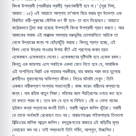
কিংবা উপস্বামী (পরকীয়ার স্বামী) গ্রহণকারীণী হবে না।’ {সূরা নিসা,
আয়াত : ২৫} এই আয়াতে আল্লাহ তা‘আলা বিয়ে করার মূল উদ্দেশ্য এবং
বিবাহিত নারী-পুরুষের মৌলিক গুণ কী হবে- তা বলে দিয়েছেন। আয়াতে
কঠোরভাবে নিন্দা করা হয়েছে উপপত্নী কিংবা উপস্বামী গ্রহণ করতে। আর
আজকের সমাজ এই মারাত্মক সমস্যার মরুভূমির চোলাবালিতে আটকে তা
থেকে উদ্ধারের জন্য পা ছোঁড়াছুঁড়ি করছে। কিন্তু প্রশ্ন হচ্ছে, এই
বিপদ থেকে উদ্ধার পাওয়ার উপায় কী? এই প্রশ্নের জবাব হয়ত
একেকজন একেকভাবে দেবেন। একেকজনের দৃষ্টিভঙ্গি হবে একেক রকম।
কিন্তু এক জায়গায় এসে সবাইকে একথা মেনে নিতে হবে যে, সামাজিক
এই অশান্তির বিরাট এক দায়ভার পরকীয়ার, যার বাজার গরম করে তুলেছে
বল্গাহীনও মুক্তবাসের অভিশপ্ত জীবন। নিচের ঘটনাটা দেখুন : তিনি
একজন নারীকল্যাণ সংস্থার সভানেত্রী। কাজ করেন নারীদের কল্যাণের
জন্য। নাম রহিমা খাতুন লিজা। মহিলার বয়স পঁয়ত্রিশের ওপরে কত হবে
তা বলতে পারব না। তবে কম যে হবে না নিশ্চিত। মৌ ও দোলা নামের
দুইজন কন্যা সন্তানের জননী তিনি। স্বামী আব্দুল জলিল ভুঁইয়া। স্বামী
যে তাকে অর্থকষ্টে রেখেছেন তাও নয়। নারায়ণগঞ্জের পাইকপাড়ায় তিনতলা
বিল্ডিংয়ের মালিক আব্দুল জলিল। বস্তুজগতের বাজারে এই বাড়িটির মূল্য
নেহায়েত কম নয়। তাই সম্ভবতই তিনি গর্বিত, আপ্লুত, উচ্ছসিত।