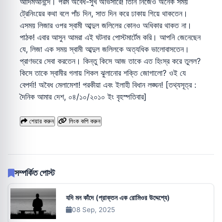
আদিমআনন্দে। পরম অবৈধ-সুখ অভিসারে! তিনি নিজেও অনেক সময়
ট্রেনিংয়ের কথা বলে পাঁচ দিন, সাত দিন করে ঢাকায় গিয়ে থাকতেন।
এসময় লিজার ওপর স্বামী আব্দুল জলিলের কোনও অধিকার থাকত না।
পাঠক! এবার আসুন আমরা এই ঘটনার পোস্টমার্টেম করি। আপনি জেনেছেন
যে, লিজা এক সময় স্বামী আব্দুল জলিলকে অত্যধিক ভালোবাসতেন।
প্রাণভরে সেবা করতেন। কিন্তু কিসে আজ তাকে এত হিংস্র করে তুলল?
কিসে তাকে স্বামীর গলায় শিকল ঝুলানোর শক্তি জোগালো? ওই যে
বেপর্দা! অবৈধ মেলামেশা! পরকীয়া এবং ইলাহী বিধান লঙ্ঘন! [তথ্যসূত্র :
দৈনিক আমার দেশ, ০৪/১০/২০১০ ইং বৃহস্পতিবার]
শেয়ার করুন
লিংক কপি করুন
সম্পর্কিত পোস্ট
যদি মন কাঁদে (প্রাক্তন এক রোমিওর উদ্দেশ্যে)
08 Sep, 2025