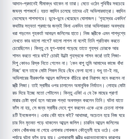
আদান-প্রদানেই সীমাবদ্ধ থাকেন না তারা। মেতে ওঠেন পৃথিবীর সবচেয়ে
জঘন্য পাপকর্মে। হয়ত বহুদিন চলেছে তাদের এই অভিসারযাত্রা। বহুদিন
ভেসেছেন পাপসাগরে। ডুবে-ডুবে খেয়েছেন ঘোলাজল। ‘গৃহস্থের একদিন’
কথাটার সত্যতা প্রমাণের জন্যই কিনা একদিন তারা অভিসাররত অবস্থায়
ধরা পড়লেন গৃহকর্তা আবদুল জলিলের হাতে। নিজ স্ত্রীকে এমন পাপদৃশ্যে
দেখতে কার ভালো লাগে? ভালো লাগল না বলেই তিনি প্রতিবাদ করতে
চেয়েছিলেন। কিন্তু যে যুগ-যমানা পড়েছে তাতে গৃহস্থ চোরকে আর
শাসন করতে পারে কই? চোরই উল্টো গৃহস্থকে শাসন করে! তাই লিজা-
দিপু কোনও রিস্ক নিতে গেলেন না। ‘কেন বাপু তুমি আমাদের কাজে বাঁধা
দিচ্ছ’ বলে তাকে মোটা শিকল দিয়ে বেঁধে ফেলা হলো। শুধু তা-ই নয়,
অভিসারের নীরবদর্শক আব্দুল জলিলকে বাঁচিয়ে রাখা নিরাপদ মনে করলেন না
স্ত্রী লিজা। তাই স্বামীর ওপর চালালেন অমানুষিক নির্যাতন। লোহার মোটা
রড দিয়ে ইচ্ছে মতো পেটালেন। কিন্তু একি! এ যে কৈ মাছের প্রাণ!
মারার চেষ্টা ব্যর্থ হলে আরেক পন্থা অবলম্বন করলেন তিনি। ঘটনা যাতে
ফাঁস না হয়, সে জন্য স্বামীর দেহে পুশ করলেন একে একে চেতনা নাশক
৪টি ইনজেকশন। এবার বেটা যাবে কই? আধামরা, অচেতন হয়ে নিজ ঘরে
চার দিন মৃতবত পড়ে থাকলেন আব্দুল জলিল। চারদিন আব্দুল জলিলের
কোন খোঁজখবর না পেয়ে এলাকার লোকজন কৌতূহলী হয়ে ওঠে। এক
পর্যায়ে ঘটনা ফাঁস হয়ে যায়। এলাকাবাসী স্ত্রীর গুয়ান্তানামোবে কারাগার