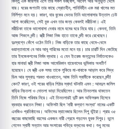
কিন্তু এক জায়গায় এসে তার সকল উচ্ছ্বাস, আবেগ আর অনুভূতি থেমে
যায়। ঘরের জগতটা তার কাছে স্রোতহীন, পানিবিহীন এক মরা খালের মত
নির্লিপ্ত মনে হয়। কারণ, যার বুকের ভেতর তিনি ভালোবাসার উত্তাল ঢেউ
আশা করেছিলেন, সেই বুক এখন তার জন্য কেবলই মরীচিকা। এই
মরীচিকা তাকে ভালোবাসা দেবার নামে যমের ঘরে নিয়ে যায়। কেননা, তিনি
আজ শিকলে বন্দী। স্ত্রী লিজা নিজ হাতে তাকে বন্দী করে রেখেছেন।
দুঃস্বপ্নে কেঁপে ওঠেন তিনি। নিজ বাড়িকে তার কাছে থেমে-থেমে
গুয়ান্তানামো বে আর আবূ গারিবের মতো মনে হয়। চার চারটি দিন কেটেছে
তার ইনজেকশনের নির্মম ব্যথায়। এ যেন ইংরেজ জন্তুদের নির্যাতনকেও
হার মানায়! স্ত্রী লিজা আজ আমেরিকান হায়েনাদের ভূমিকায় অবতীর্ণ
হয়েছেন। যে স্ত্রী এক সময় তাকে লুকিয়ে মা-বাবাকে আড়াল করে সিদ্ধ
ডিম আর সুস্বাদু শরবত খাওয়াতেন, আজ তিনি স্বামীকে করেছেন বন্দী!
কেন? কারণ, ওই পরের বাড়ির পিঠার স্বাদ! ঘটনাটা এমন : আবদুল জলিল
বাড়ির নিচতলা ও দোতলা ভাড়া দিয়েছিলেন। আর তিনতলায় থাকতেন
তিনি নিজে পরিবার নিয়ে। এই তিনতলারই দুটি রুম অফিসরুম হিসেবে
ব্যবহার করতেন লিজা। অফিসটা ছিল ‘নারী কল্যাণ সংস্থা’ নামের একটি
এনজিও প্রতিষ্ঠানের। অফিসের ম্যানেজার ছিলেন দিপু ভূঁইয়া। প্রায় ৩৫
বছরের কাছাকাছি বয়সের একজন নারী প্রেমে পড়লেন যুবক দিপুর। ভুলে
গেলেন স্বামী সন্তান আর সংসারের পবিত্র বন্ধনের কথা। শুধু মনের