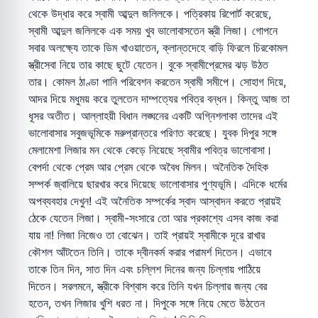
থেকে উদ্ধার করে স্বামী আব্দুল জলিলকে। পত্রিকায় রিপোর্ট করেছে,
স্বামী আব্দুল জলিলকে এক সময় খুব ভালোবাসতেন স্ত্রী লিজা। গোপনে
সবার অলক্ষ্যে তাকে ডিম খাওয়াতেন, ক্লান্তদেহে বাড়ি ফিরলে চিরকোমল
স্ত্রীসেবা নিয়ে তার কাছে ছুটে যেতেন। বুকে স্বামীপ্রেমের ঝড় উঠত
তার। কোমল ঠাণ্ডা পানি পরিবেশন করতেন স্বামী সমীপে। সোহাগ দিয়ে,
আদর দিয়ে মধুময় করে তুলতেন দাম্পত্যের পবিত্র বন্ধন। কিন্তু আজ তা
ধূসর অতীত। আল্লাহয়ী বিধান লঙ্ঘনের একটি অগ্নিশলাকা তাদের এই
ভালোবাসার সবুজভূমিকে মরুপ্রান্তরে পরিণত করেছে। যুবক দিপুর সঙ্গে
মেলামেশা লিজার মন থেকে কেড়ে নিয়েছে স্বামীর পবিত্র ভালোবাসা।
বেপর্দা থেকে প্রেম আর প্রেম থেকে অবৈধ মিলন। অনৈতিক দৈহিক
সম্পর্ক জ্বালিয়ে ছারখার করে দিয়েছে ভালোবাসার পুণ্যভূমি। এদিকে ধর্মের
অপব্যবহার দেখুন! এই অনৈতিক সম্পর্কের স্বাদ আস্বাদন করতে প্রায়ই
ঠেকে যেতেন লিজা। স্বামী-সংসারে তো আর প্রকাশ্যে এসব কাজ করা
যায় না! লিজা নিজেও তা বোঝেন। তাই প্রায়ই স্বামীকে দূরে রাখার
কৌশল আঁটতেন তিনি। তাকে দ্বীনকর্ম করার পরামর্শ দিতেন। এভাবে
তাকে তিন দিন, সাত দিন এবং চল্লিশ দিনের জন্য চিল্লায় পাঠিয়ে
দিতেন। সরলমনে, স্ত্রীকে বিশ্বাস করে তিনি যখন চিল্লার জন্য বের
হতেন, তখন লিজার খুশি ধরত না। দিপুকে সঙ্গে নিয়ে মেতে উঠতেন