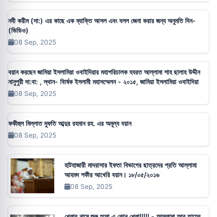
নবী করীম (সা:) এর কাছে এক ব্যাক্তি আসল এবং বলল জেনা করার জন্য অনুমতি দিন-
(ভিডিও)
08 Sep, 2025
বয়ান করছেন জামিয়া ইসলামিয়া ওবাইদিয়ার মহাপরিচালক হযরত আল্লামা শাহ ছালাহ উদ্দীন
নানুপুরী দা:বা: , স্থান- বাি‍র্ষক ইসলামী মহাসম্মেলন - ২০১৫, জামিয়া ইসলামিয়া ওবাইদিয়া
08 Sep, 2025
ফকীহুল মিল্লাত মুফতি আব্দুর রহমান রহ. এর অমূল্য বয়ান
08 Sep, 2025
হাটহাজারী মাদরাসার ইফতা বিভাগের ছাত্রদের প্রতি আল্লামা
আহমদ শফীর আখেরি বয়ান। ১৮/০৫/২০১৬
08 Sep, 2025
খেলার নামে শুরু হলো এ কোন খেলা!!!!! - আল্লামা আবু তাহের