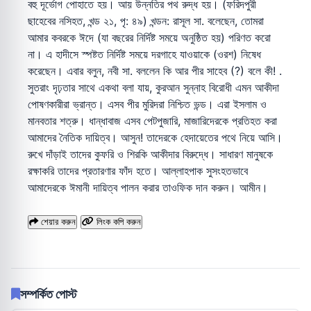
বহু দূর্ভোগ পোহাতে হয়। আয় উন্নতির পথ রুদ্ধ হয়। (ফরিদপুরী
ছাহেবের নসিহত, খন্ড ২১, পৃ: ৪৯) খন্ডন: রাসূল সা. বলেছেন, তোমরা
আমার কবরকে ঈদে (যা বছরের নির্দিষ্ট সময়ে অনুষ্ঠিত হয়) পরিণত করো
না। এ হাদীসে স্পষ্টত নির্দিষ্ট সময়ে দরগাহে যাওয়াকে (ওরশ) নিষেধ
করেছেন। এবার বলুন, নবী সা. বললেন কি আর পীর সাহেব (?) বলে কী! .
সুতরাং দৃঢ়তার সাথে একথা বলা যায়, কুরআন সুন্নাহ বিরোধী এমন আকীদা
পোষণকারীরা ভ্রান্ত। এসব পীর মুরিদরা নিশ্চিত ভন্ড। এরা ইসলাম ও
মানবতার শত্রু। ধান্ধাবাজ এসব পেটপুজারি, মাজারিদেরকে প্রতিহত করা
আমাদের নৈতিক দায়িত্ব। আসুন! তাদেরকে হেদায়েতের পথে নিয়ে আসি।
রুখে দাঁড়াই তাদের কুফরি ও শিরকি আকীদার বিরুদ্ধে। সাধারণ মানুষকে
রক্ষাকরি তাদের প্রতারণার ফাঁদ হতে। আল্লাহপাক সুসংহতভাবে
আমাদেরকে ঈমানী দায়িত্ব পালন করার তাওফিক দান করুন। আমীন।
শেয়ার করুন
লিংক কপি করুন
সম্পর্কিত পোস্ট