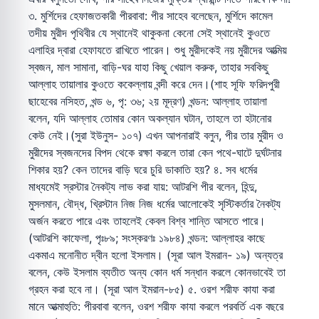
৩. মুর্শিদের হেফাজতকারী পীরবাবা: পীর সাহেব বলেছেন, মুর্শিদে কামেল
তদীয় মুরীদ পৃথিবীর যে স্থানেই থাকুকনা কেনো সেই স্থানেই কুওতে
এলাহির দ্বারা হেফাযতে রাখিতে পারেন। শুধু মুরীদকেই নয় মুরীদের আত্মিয়
স্বজন, মাল সামানা, বাড়ি-ঘর যাহা কিছু খেয়াল করুক, তাহার সবকিছু
আল্লাহ তায়ালার কুওতে ককেল্লায় বন্দী করে দেন।(শাহ সূফি ফরিদপুরী
ছাহেবের নসিহত, খন্ড ৬, পৃ: ৩৬; ২য় মূদ্রণ) খন্ডন: আল্লাহ তায়ালা
বলেন, যদি আল্লাহ তোমার কোন অকল্যান ঘটান, তাহলে তা হটানোর
কেউ নেই।(সুরা ইউনুস- ১০৭) এখন আপনারাই বলুন, পীর তার মুরীদ ও
মুরীদের স্বজনদের বিপদ থেকে রক্ষা করলে তারা কেন পথে-ঘাটে দুর্ঘটনার
শিকার হয়? কেন তাদের বাড়ি ঘরে চুরি ডাকাতি হয়? ৪. সব ধর্মের
মাধ্যমেই স্রস্টার নৈকট্য লাভ করা যায়: আটরশি পীর বলেন, হিন্দু,
মুসলমান, বৌদ্ধ, খ্রিস্টান নিজ নিজ ধর্মের আলোকেই সৃস্টিকর্তার নৈকট্য
অর্জন করতে পারে এবং তাহলেই কেবল বিশ্ব শান্তি আসতে পারে।
(আটরশি কাফেলা, পৃঃ৮৯; সংস্করণঃ ১৯৮৪) খন্ডন: আল্লাহর কাছে
একমাএ মনোনীত দ্বীন হলো ইসলাম। (সূরা আল ইমরান- ১৯) অন্যত্র
বলেন, কেউ ইসলাম ব্যতীত অন্য কোন ধর্ম সন্ধান করলে কোনভাবেই তা
গ্রহন করা হবে না। (সূরা আল ইমরান-৮৫) ৫. ওরশ শরীফ কাযা করা
মানে আত্মাহুতি: পীরবাবা বলেন, ওরশ শরীফ কাযা করলে পরবর্তি এক বছরে