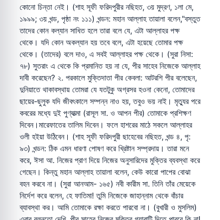
কোনো চিন্তা নেই। (শাহ সূফী ফরিদপুরীর নছিহত, ৩য় মুদ্রণ, ১লা মে,
১৯৯৯; ৩য় খন্ড, পৃষ্ঠা নং ১১১) খন্ডন: মহান আল্লাহ তায়ালা বলেন,"বস্তুত
তাদের কোন কল্যান সাধিত হলে তারা বলে যে, এটা আল্লাহর পক্ষ
থেকে। যদি কোন অকল্যান হয় তবে বলে, এটা হয়েছে তোমার পক্ষ
থেকে। (তাদের) বলে দাও, এ সবই আল্লাহর পক্ষ থেকে। (সুরা নিসা:
৭৮) সুতরাং এ থেকে কি প্রমানিত হয় না যে, পীর সাহেব নিজেকে আল্লাহ
দাবী করেছেন? ২. পরকালে মুক্তিদাতা পীর কেবলা: আটরশি পীর বলেছেন,
দুনিয়াতে থাকাবস্থায় তোমরা যে যতটুকু অগ্রসর হওনা কেনো, তোমাদের
ছায়ের-ছুলুক যদি জীবৎকালে সম্পন্ন নাও হয়, তবুও ভয় নাই। মৃত্যুর পরে
কবরের মধ্যে দুই পুণ্যাত্মা (রাসূল সা. ও আপন পীর) তোমাকে প্রশিক্ষণ
দিবেন।মারেফাতের তালিম দিবেন। ফলে হাশরের মাঠে সকলে আল্লাহর
ওলী হইয়া উঠিবেন। (শাহ সূফী ফরিদপুরী ছাহেবের নছিহত, খন্ড ৪, পৃ:
৯৩) খন্ডন: ঠিক এমন ধারণা পোষণ করে খ্রিষ্টান সম্প্রদায়। তারা মনে
করে, ঈসা আ. নিজের প্রাণ দিয়ে নিজের অনুসারিদের মুক্তির ব্যবস্থা করে
গেছেন। কিন্তু মহান আল্লাহ তায়ালা বলেন, কেউ কারো পাপের বোঝা
বহন করবে না। (সুরা আনআম- ১৬৫) নবী কারীম সা. তিনি তাঁর মেয়েকে
নির্দেশ করে বলেন, হে ফাতিমা! তুমি নিজেকে জাহান্নাম থেকে বাঁচার
ব্যাবস্থা কর। আমি তোমাকে রক্ষা করতে পারবো না। (বুখারী ও মুসলিম)
এবার বলুনতো দেখি, পীর সাহেব নিজের মুক্তির গ্যারান্টি দিতে পারবে কি না!