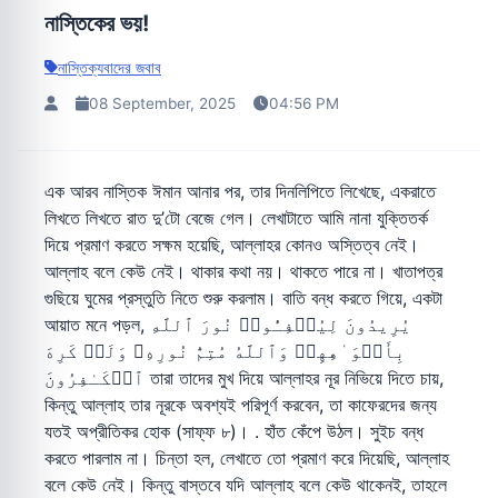
নাস্তিকের ভয়!
নাস্তিক্যবাদের জবাব
08 September, 2025
04:56 PM
এক আরব নাস্তিক ঈমান আনার পর, তার দিনলিপিতে লিখেছে, একরাতে
লিখতে লিখতে রাত দু’টো বেজে গেল। লেখাটাতে আমি নানা যুক্তিতর্ক
দিয়ে প্রমাণ করতে সক্ষম হয়েছি, আল্লাহর কোনও অস্তিত্ব নেই।
আল্লাহ বলে কেউ নেই। থাকার কথা নয়। থাকতে পারে না। খাতাপত্র
গুছিয়ে ঘুমের প্রস্তুতি নিতে শুরু করলাম। বাতি বন্ধ করতে গিয়ে, একটা
আয়াত মনে পড়ল, یُرِیدُونَ لِیُطۡفِـُٔوا۟ نُورَ ٱللَّهِ
بِأَفۡوَ ٰ⁠هِهِمۡ وَٱللَّهُ مُتِمُّ نُورِهِۦ وَلَوۡ كَرِهَ
ٱلۡكَـٰفِرُونَ তারা তাদের মুখ দিয়ে আল্লাহর নূর নিভিয়ে দিতে চায়,
কিন্তু আল্লাহ তার নূরকে অবশ্যই পরিপূর্ণ করবেন, তা কাফেরদের জন্য
যতই অপ্রীতিকর হোক (সাফ্ফ ৮)। . হাঁত কেঁপে উঠল। সুইচ বন্ধ
করতে পারলাম না। চিন্তা হল, লেখাতে তো প্রমাণ করে দিয়েছি, আল্লাহ
বলে কেউ নেই। কিন্তু বাস্তবে যদি আল্লাহ বলে কেউ থাকেনই, তাহলে