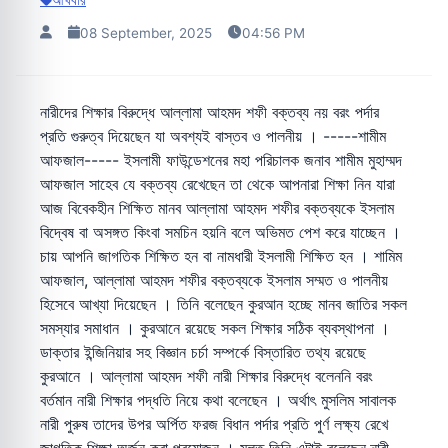
আখবার
08 September, 2025
04:56 PM
নারীদের শিক্ষার বিরুদ্ধে আল্লামা আহমদ শফী বক্তব্য নয় বরং পর্দার
প্রতি গুরুত্ব দিয়েছেন যা অবশ্যই বাস্তব ও পালনীয় । -----শামীম
আফজাল----- ইসলামী ফাউন্ডেশনের মহা পরিচালক জনাব শামীম মুহাম্মদ
আফজাল সাহেব যে বক্তব্য রেখেছেন তা থেকে আপনারা শিক্ষা নিন যারা
আজ বিবেকহীন শিক্ষিত মানব আল্লামা আহমদ শফীর বক্তব্যকে ইসলাম
বিদ্বেষ বা অসঙ্গত কিংবা সমচিন হয়নি বলে অভিমত পেশ করে যাচ্ছেন ।
চায় আপনি জাগতিক শিক্ষিত হন বা নামধারী ইসলামী শিক্ষিত হন । শামিম
আফজাল, আল্লামা আহমদ শফীর বক্তব্যকে ইসলাম সম্মত ও পালনীয়
হিসেবে আখ্যা দিয়েছেন । তিনি বলেছেন কুরআন হচ্ছে মানব জাতির সকল
সমস্যার সমাধান । কুরআনে রয়েছে সকল শিক্ষার সঠিক ব্যবস্থাপনা ।
ডাক্তার ইন্জিনিয়ার সহ বিজ্ঞান চর্চা সম্পর্কে বিস্তারিত তথ্য রয়েছে
কুরআনে । আল্লামা আহমদ শফী নারী শিক্ষার বিরুদ্ধে বলেননি বরং
বর্তমান নারী শিক্ষার পদ্ধতি নিয়ে কথা বলেছেন । অর্থাৎ মুসলিম সাবালক
নারী পুরুষ তাদের উপর অর্পিত ফরজ বিধান পর্দার প্রতি পুর্ণ লক্ষ্য রেখে
জাগতিক শিক্ষা অর্জন করা প্রয়োজন । মুলত তিনি এটাই বলেছেন,নারী