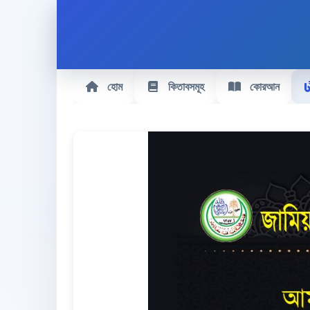
হোম
কিতাবসমূহ
কোরআন