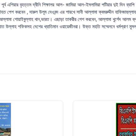
ণ পূর্ব এশিয়ার বৃহত্তম দ্বীনি শিক্ষালয় আল- জামিয়া আল-ইসলামিয়া পটিয়ার দুই দিন ব্যা
সীহত পেশ করবেন , দারুল উলূম দেওবন্দ এর শায়খে সানী আল্লামা ক্বমরুদ্দীন হাফিজাহুল্
স আল্লামা শোয়াইবুল্লাহ খান,ভারত। এছাড়া তাকরীর পেশ করবেন, আল্লামা খুর্শেদ আলম 
ফায়াত উল্লাহ শফিকসহ দেশের খ্যাতিমান ওয়ায়েজীনরা। উক্ত মহতি সম্মেলনে ধর্মপ্রাণ মু