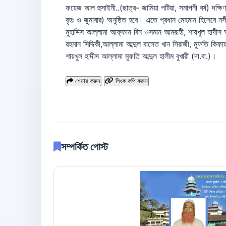
ফয়েজ আল হুসাইনী..(ছাত্র- জামিয়া পটিয়া, সমাপনী বর্ষ) দক্ষি
বৃহঃ ও জুমাবার) অনুষ্ঠিত হবে। এতে প্রধান মেহমান হিসেবে ন
মুহাদ্দিস আল্লামা আফ্ফান বিন ওসমান আমরূহী, শায়খুল হাদী
রহমান সিদ্দিকী,আল্লামা আব্দুল বাসেত খান সিরাজী, মুফতি কি
শায়খুল হাদীস আল্লামা মুফতি আব্দুল হালীম বুখারী (দা.বা.)।
শেয়ার করুন
লিংক কপি করুন
সম্পর্কিত পোস্ট