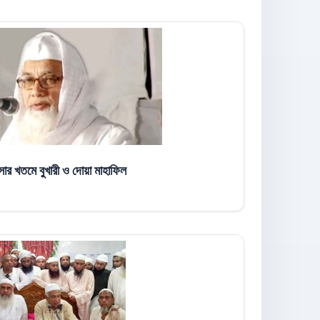
সার খতমে বুখারী ও দোয়া মাহাফিল