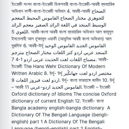
ইংরেজী সংসদ বাংলা-ইংরেজী ডিকশনারী বাংলা-ইংরেজী-আরবী ব্যবহারিক
অভিধান ফার্সী-বাংলা-ইংরেজী অবিধান 4. আরবী-আরবী الصحاح
للجوهري مختار الصحاح القاموس المحيط المعجم
الوسيط المنجد في اللغة الرائد الصغير معجم الرائد
اللغوي 5. আরবী-বাংলা আরবী বাংলা ব্যবহারিক অভিধান আল কামূসুল
ইসতেলাহী আল মু’জামুল ওয়াফী (আধুনিক আরবী বাংলা অভিধান) আল
মুরাদিফ 6. আরবী-উর্দূ القاموس الجديد القاموس الوحيد
المنجد عربي اردو كنز اللغات مختار الصحاح مترجم
مصباح اللغات لغت الحديث عربى اردو 1-4 7. আরবী-
ইংরেজী The Hans Wehr Dictionary Of Modern
Written Arabic 8. উর্দূ- উর্দূ مختصر اردو لغت جهانكّير
اردو لغت فیروز اللغات 9. উর্দূ- বাংলা ফারহাঙ্গে জাদীদ 10. উর্দূ
– আরবী القاموس الجديد اردو-عربي 11. ইংরেজী – ইংরেজী
Oxford dictionary of Idioms The concise Oxford
dictionary of current English 12. ইংরেজী- বাংলা
Bangla academy english-bangla dictionary A
Dictionary Of The Bengali Language (bengli-
english) part 1 A Dictionary Of The Bengali
Language (bengli-english) part 2 English-