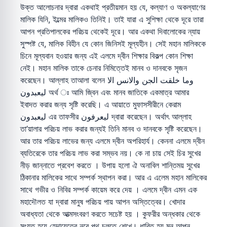
উক্ত আলোচনার দ্বারা একথাই প্রতীয়মান হয় যে, কল্যাণ ও অকল্যাণের
মালিক যিনি, ইল্মের মালিকও তিনিই। তাই যারা এ সুশিক্ষা থেকে দূরে তারা
আপন প্রতিপালকের পরিচয় থেকেই দূরে। আর একথা দিবালোকের ন্যায়
সুস্পষ্ট যে, মালিক বিহীন যে কোন জিনিসই মূল্যহীন। সেই মহান মালিককে
চিনে মূল্যবান হওয়ার জন্য এই এলমে দ্বীন শিক্ষার বিকল্প কোন শিক্ষা
নেই। মহান মালিক তাকে চেনার নিমিত্তেই মানব ও দানবকে সৃজন
করেছেন। আল্লাহ তাআলা বলেন وما خلقت الجن والانس الا
ليعبدون অর্থ ঃ আমি জ্বিন এবং মানব জাতিকে একমাত্র আমার
ইবাদত করার জন্য সৃষ্টি করেছি। এ আয়াতে মুফাসসীরীনে কেরাম
ليعبدون এর তাফসীর ليعرفون দ্বারা করেছেন। অর্থাৎ আল্লাহ
তা’য়ালার পরিচয় লাভ করার জন্যই তিনি মানব ও দানবকে সৃষ্টি করেছেন।
আর তার পরিচয় লাভের জন্য এলমে দ্বীন অপরিহার্য। কেননা এলমে দ্বীন
ব্যতিরেকে তার পরিচয় লাভ করা সম্ভব নয়। কে না চায় সেই চির সুখের
নীড় জান্নাতে প্রবেশ করতে । উপায় হলো ঐ অনাবিল শান্তিময় সুখের
ঠিকানার মালিকের সাথে সম্পর্ক স্থাপন করা। আর এ এলেম মহান মালিকের
সাথে গভীর ও নিবির সম্পর্ক কায়েম করে দেয় । এলমে দ্বীন এমন এক
মহাদৌলত যা দ্বারা মানুষ পরিচয় পায় আপন অস্তিত্বের। খোদার
অবাধ্যতা থেকে আত্মসংবরণ করতে সচেষ্ট হয় । কুফরীর অন্ধকার থেকে
সংযত হয়ে হেদায়েতের নূরে পথ চলতে শেখে। ধাবিত হয় মন আপন