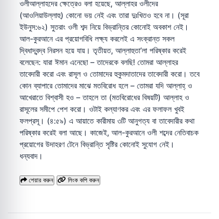
ওলীআল্লাহদের ক্ষেত্রেও বলা হয়েছে, আল্লাহর ওলীদের
(আওলিয়াউল্লাহু) কোনো ভয় নেই এবং তারা দুঃখিতও হবে না। (সূরা
ইউনুস:৬২) সুতরাং ওলী শব্দ নিয়ে বিভ্রান্তির কোনোই অবকাশ নেই।
আল-কুরআনে এর প্রয়োগবিধি লক্ষ্য করলেই এ সংক্রান্ত সকল
দ্বিধাদ্বন্দ্ব নিরসন হয়ে যায়। তৃতীয়ত, আল্লাহুতা’লা পরিষ্কার করেই
বলেছেন: যারা ঈমান এনেছো – তাদেরকে বলছি! তোমরা আল্লাহর
তাবেদারী করো এবং রাসূল ও তোমাদের হুকুমদাতাদের তাবেদারী করো। তবে
কোন ব্যাপারে তোমাদের মাঝে মতবিরোধ হলে – তোমরা যদি আল্লাহ্ ও
আখেরাতে বিশ্বাসী হও – তাহলে তা (মতবিরোধের বিষয়টি) আল্লাহ ও
রাসূলের সমীপে পেশ করো। ওটাই কল্যাণকর এবং এর ফলাফল খুবই
ফলপ্রসূ। (৪:৫৯) এ আয়াতে কারীমায় ৩টি আনুগত্য বা তাবেদারীর কথা
পরিষ্কার করেই বলা আছে। কাজেই, আল-কুরআনে ওলী শব্দের নেতিবাচক
প্রয়োগের উদাহরণ টেনে বিভ্রান্তি সৃষ্টির কোনোই সুযোগ নেই।
ধন্যবাদ।
শেয়ার করুন
লিংক কপি করুন