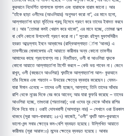
কুরআনে নিদের্শিত হালালকে হালাল এবং হারামকে হারাম জানো। আর
“তাঁকে ছাড়া ওলীদের (আওলিয়ার) অনুসরণ করো না”, এর মানে হলো,
আল্লাহুতা’লা ছাড়া মূর্তিদের প্রভু হিসেবে গ্রহণ করে তাদের ইবাদত করবে
না। আর “তোমরা কমই খেয়াল করে থাকো”, এর মানে হচ্ছে, তোমরা অল্প
বা বেশি কোনো উপদেশই গ্রহণ করো না।” সুতরাং রইসুল মুফাসসিরীন
হযরত আব্দুল্লাহ ইবনে আব্বাসের (রাদ্বিআল্লাহুত া’লা ’আনহু) এ
তাফসীরের মোকাবেলায় এই আয়াতে কারীমার অন্য কোনো তাফসীর
আমাদের কাছে গ্রহণযোগ্য নয়। দ্বিতীয়ত, ওলী বা আওলিয়া শব্দকে
কোনো আয়াতে আল্লাহুতা’লা টার্গেট করলে – কেউ ভয় পাবেন না। জেনে
রাখুন, ওলী (বহুবচনে আওলিয়া) শব্দটিকে আল্লাহুতা’লা আল- কুরআনে
তাঁর নিজের এবং শয়তান – উভয়ের ক্ষেত্রে ব্যবহার করেছেন। যেমন-
যারা ঈমান এনেছে – তাদের ওলী হচ্ছেন, আল্লাহ; তিনি তাদের আঁধার
রাশি থেকে নূরের দিকে বের করে আনেন; আর যারা কুফরি করেছে – তাদের
আওলিয়া হচ্ছে, তাগুতরা (শয়তানরা); ওরা ওদের নূর থেকে আঁধার রাশির
দিকে নিয়ে যায়। ওরাই দোযখবাসী (আসহাবুন নার) – সেখানে ওরা চিরকাল
থাকবে (সূরা আল-বাকারাহ: ২৫৭) কাজেই, “ওলী” শব্দটি আল-কুরআনে
ভালো-মন্দ সবার ক্ষেত্রে কম-বেশি ব্যবহৃত হয়েছে। উল্লিখিত আয়াতে
কারীমায় (সূরা আরাফ:৩) মন্দের ক্ষেত্রে ব্যবহৃত হয়েছে। আবার