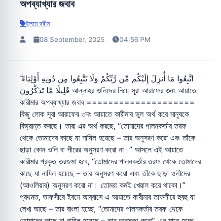
অপব্যাখ্যার জবাব
ইলমে দ্বীন
08 September, 2025
04:56 PM
اتَّبِعُوا مَا أُنزِلَ إِلَيْكُم مِّن رَّبِّكُمْ وَلَا تَتَّبِعُوا مِن دُونِهِ أَوْلِيَاءَ ۗ
قَلِيلًا مَّا تَذَكَّرُونَ আল্লাহর ওলিদের নিয়ে সূরা আরাফের ৩নং আয়াতে
কারীমার অপব্যাখ্যার জবাব ====================
কিছু লোক সূরা আরাফের ৩নং আয়াতে কারীমার ভুল অর্থ করে মানুষকে
বিভ্রান্ত করছে। তারা এর অর্থ করছে, “তোমাদের পালনকর্তার তরফ
থেকে তোমাদের কাছে যা নাযিল হয়েছে – তার অনুসরণ করো এবং তাঁকে
ছাড়া কোন ওলি বা পীরের অনুসরণ করো না।” আসলে এই আয়াতে
কারীমার প্রকৃত তরজমা হবে, “তোমাদের পালনকর্তার তরফ থেকে তোমাদের
কাছে যা নাযিল হয়েছে – তার অনুসরণ করো এবং তাঁকে ছাড়া ওলীদের
(আওলিয়ার) অনুসরণ করো না। তোমরা কমই খেয়াল করে থাকো।”
প্রথমত, তাফসীরে ইবনে আব্বাসে এ আয়াতে কারীমার তাফসীরে হুবহু যা
লেখা আছে – তার বাংলা হচ্ছে, “তোমাদের পালনকর্তার তরফ থেকে
তোমাদের কাছে না নাযিল হয়েছে – তার অনুসরণ করো”, এর মানে হচ্ছে,