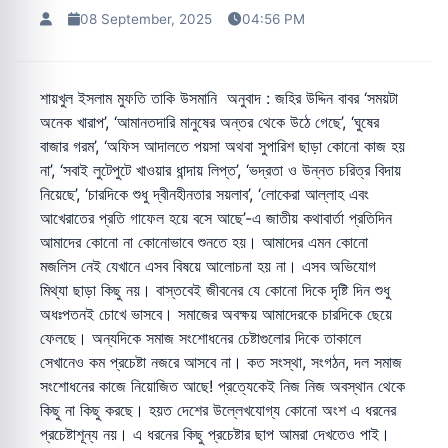
08 September, 2025
04:56 PM
শায়খুল ইসলাম মুফতি তাকি উসমানি অনুবাদ : জহির উদ্দিন বাবর ‘সময়টা
অনেক খারাপ’, ‘আমানতদারি মানুষের অন্তর থেকে উঠে গেছে’, ‘ঘুষের
বাজার গরম’, ‘অফিস আদালতে পয়সা অথবা সুপারিশ ছাড়া কোনো কাজ হয়
না’, ‘সবাই লুটেপুটে খাওয়ার ধান্দায় লিপ্ত’, ‘ভদ্রতা ও উন্নত চরিত্র বিদায়
নিয়েছে’, ‘চারদিকে শুধু দ্বীনহীনতার সয়লাব’, ‘লোকেরা আল্লাহ এবং
আখেরাতের প্রতি গাফেল হয়ে বসে আছে’-এ জাতীয় কথাবার্তা প্রতিদিন
আমাদের কোনো না কোনোভাবে শুনতে হয়। আমাদের এমন কোনো
মজলিস নেই যেখানে এসব বিষয়ে আলোচনা হয় না। এসব অভিযোগ
মিথ্যা ছাড়া কিছু নয়। বাস্তবেই জীবনের যে কোনো দিকে দৃষ্টি দিন শুধু
অধঃপতনই চোখে ভাসবে। সমাজের অবক্ষয় আমাদেরকে চারদিকে ছেয়ে
ফেলছে। অন্যদিকে সমাজ সংশোধনের চেষ্টাগুলোর দিকে তাকালে
সেখানেও কম প্রচেষ্টা নজরে আসবে না। কত সংস্থা, সংগঠন, দল সমাজ
সংশোধনের কাজে নিয়োজিত আছে! প্রত্যেকেই নিজ নিজ অবস্থান থেকে
কিছু না কিছু করছে। হয়ত দেশের উল্লেখযোগ্য কোনো অংশ এ ধরনের
প্রচেষ্টাশূন্য নয়। এ ধরনের কিছু প্রচেষ্টার ছাপ আমরা দেখতেও পাই।