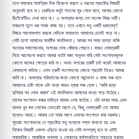
তবে সমাজের সামগ্রিক দিক বিবেচনা করলে এ ধরনের প্রচেষ্টার বিষয়টি
অনুভবই হবে না। চারদিকে শুধুই পতনের সুর শোনা যাবে, আশার কোনো
ছিটেফোঁটাও দেখা যাবে না। এ অবস্থার জন্য তো অনেক বিষয় দায়ী।
সবগুলো তুলে ধরা সহজ কাজ নয়। তবে এখানে শুধু একটি গুরুত্বপূর্ণ
বিষয়ে আলোকপাত করবো যেদিকে সাধারণত আমাদের চোখই পড়ে না।
সেটা হলো আমাদের সামষ্টিক মানসিকতা। আমরা সব সময় ব্যস্ত থাকি
অন্যের সমালোচনায়, অপরের দোষ খোঁজার পেছনে। কারও দোষত্রুটি
নিয়ে আলোচনা করতে আমরা যতটা মজা অনুভব করি সেটা সংশোধনমূলক
কোনো কাজের ক্ষেত্রে করি না। অথচ অপরের ত্রুটি চর্চা করেই আমাদের
বেলাগুলো কাটছে। এসব ত্রুটি সংশোধনের কোনো প্রচেষ্টা নিয়েও আমরা
ভাবি না। অবস্থার পরিবর্তনের জন্য কোনো আন্দোলন ও কাজ শুরু হলে
আমাদের চেষ্টা থাকে এটা অন্য কারও দ্বারা শুরু হোক। ‘আমি ছাড়া
দুনিয়ার সব লোক খারাপ’ এই মানসিকতা আমাদের মধ্যে গড়ে উঠেছে।
তাদের সংশোধন করার দায়িত্ব আমার ওপর বর্তেছে। এটা ভাবার সময় এমন
ভাবনা খুব কম লোকের ভেতরেই আসে যে, কিছু দোষত্রুটি তো আমার
মধ্যেও আছে। আমার তো সবার আগে এসবের সংশোধন করা দরকার।
সুতরাং সংশোধনের যে প্রচেষ্টায় শুধু অন্যকে লক্ষ্য বানানো হয় এবং
নিজের বিষয়টি একদম এড়িয়ে যাওয়া হয় সেটা ফলপ্রসূ হবে না এটাই
স্বাভাবিক। সামাজিক অবস্থা ও লোকদের কর্মপদ্ধতিতে সবচেয়ে ভয়াবহ