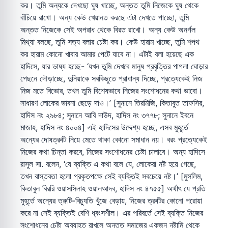
কর। তুমি অন্যকে দেখছো ঘুষ খাচ্ছে, অন্তত তুমি নিজেকে ঘুষ থেকে
বাঁচিয়ে রাখো। অন্য কেউ খেয়ানত করছে এটা দেখতে পাচ্ছো, তুমি
অন্তত নিজেকে সেই অপরাধ থেকে বিরত রাখো। অন্য কেউ অনর্গল
মিথ্যা বলছে, তুমি সত্য বলার চেষ্টা কর। কেউ হারাম খাচ্ছে, তুমি শপথ
কর হারাম কোনো খাবার আমার পেটে যাবে না। এটাই বলা হয়েছে এক
হাদিসে, যার ভাষ্য হচ্ছে- ‘যখন তুমি দেখবে মানুষ প্রবৃত্তির পাগলা ঘোড়ার
পেছনে দৌড়াচ্ছে, দুনিয়াকে সবকিছুতে প্রাধান্য দিচ্ছে, প্রত্যেকেই নিজ
নিজ মতে বিভোর, তখন তুমি বিশেষভাবে নিজের সংশোধনের কথা ভাবো।
সাধারণ লোকের ভাবনা ছেড়ে দাও।’ [সুনানে তিরমিজি, কিতাবুত তাফসির,
হাদিস নং ২৯৮৪; সুনানে আবি দাউদ, হাদিস নং ৩৭৭৮; সুনানে ইবনে
মাজাহ, হাদিস নং ৪০০৪] এই হাদিসের উদ্দেশ্য হচ্ছে, এসব মুহূর্তে
অন্যের দোষত্রুটি নিয়ে মেতে থাকা কোনো সমাধান নয়। বরং প্রত্যেকেই
নিজের কথা চিন্তা করবে, নিজের সংশোধনের চেষ্টা চালাবে। অন্য হাদিসে
রাসুল সা. বলেন, ‘যে ব্যক্তি এ কথা বলে যে, লোকেরা নষ্ট হয়ে গেছে,
তখন বাস্তবতা হলো প্রকৃতপক্ষে সেই ব্যক্তিই সবচেয়ে নষ্ট।’ [মুসলিম,
কিতাবুল বিররি ওয়াসসিলাহ ওয়ালআদব, হাদিস নং ৪৭৫৫] অর্থাৎ যে প্রতি
মুহূর্তে অন্যের ত্রুটি-বিচ্যুতি খুঁজে বেড়ায়, নিজের ত্রুটির কোনো পরোয়া
করে না সেই ব্যক্তিই বেশি ধ্বংসশীল। এর পরিবর্তে সেই ব্যক্তি নিজের
সংশোধনের চেষ্টা অব্যাহত রাখলে অন্তত সমাজের একজন নষ্টামি থেকে