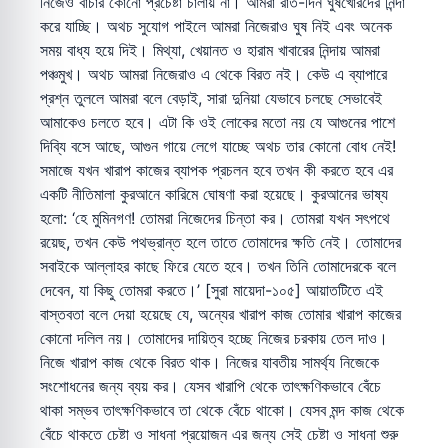
নিজেও বাঁচার কোনো প্রচেষ্টা চালায় না। আমরা রাত-দিন ঘুষখোরদের নিন্দা
করে যাচ্ছি। অথচ সুযোগ পাইলে আমরা নিজেরাও ঘুষ নিই এবং অনেক
সময় বাধ্য হয়ে দিই। মিথ্যা, খেয়ানত ও হারাম খাবারের নিন্দায় আমরা
পঞ্চমুখ। অথচ আমরা নিজেরাও এ থেকে বিরত নই। কেউ এ ব্যাপারে
প্রশ্ন তুললে আমরা বলে বেড়াই, সারা দুনিয়া যেভাবে চলছে সেভাবেই
আমাকেও চলতে হবে। এটা কি ওই লোকের মতো নয় যে আগুনের পাশে
দিব্যি বসে আছে, আগুন গায়ে লেগে যাচ্ছে অথচ তার কোনো বোধ নেই!
সমাজে যখন খারাপ কাজের ব্যাপক প্রচলন হবে তখন কী করতে হবে এর
একটি নীতিমালা কুরআনে কারিমে ঘোষণা করা হয়েছে। কুরআনের ভাষ্য
হলো: ‘হে মুমিনগণ! তোমরা নিজেদের চিন্তা কর। তোমরা যখন সৎপথে
রয়েছ, তখন কেউ পথভ্রান্ত হলে তাতে তোমাদের ক্ষতি নেই। তোমাদের
সবাইকে আল্লাহর কাছে ফিরে যেতে হবে। তখন তিনি তোমাদেরকে বলে
দেবেন, যা কিছু তোমরা করতে।’ [সুরা মায়েদা-১০৫] আয়াতটিতে এই
বাস্তবতা বলে দেয়া হয়েছে যে, অন্যের খারাপ কাজ তোমার খারাপ কাজের
কোনো দলিল নয়। তোমাদের দায়িত্ব হচ্ছে নিজের চরকায় তেল দাও।
নিজে খারাপ কাজ থেকে বিরত থাক। নিজের যাবতীয় সামর্থ্য নিজেকে
সংশোধনের জন্য ব্যয় কর। যেসব খারাপি থেকে তাৎক্ষণিকভাবে বেঁচে
থাকা সম্ভব তাৎক্ষণিকভাবে তা থেকে বেঁচে থাকো। যেসব মন্দ কাজ থেকে
বেঁচে থাকতে চেষ্টা ও সাধনা প্রয়োজন এর জন্য সেই চেষ্টা ও সাধনা শুরু