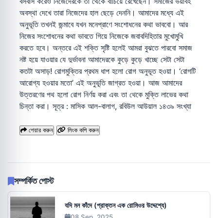
বসবাস করেও নিজেদেরকে তা থেকে বাঁচিয়ে রেখেছেন। সমাজের ভয়াবহ
অবস্থা দেখে তারা নিজেদের হাল ছেড়ে দেননি। আমাদের মধ্যে এই
অনুভূতি তখনই জন্মাবে যখন মনেপ্রাণে সংশোধনের কথা ভাববো। আর
নিজের সংশোধনের কথা ভাবতে গিয়ে নিজেকে জবাবদিহিতার মুখোমুখি
করতে হবে। অন্তরে এই শক্তি সৃষ্টি হলেই আমরা বুঝতে পারবো সমাজ
নষ্ট হয়ে যাওয়ার যে দুর্ভাবনা আমাদেরকে কুড়ে কুড়ে খাচ্ছে সেটা সেটা
কতটা অসাড়! রোগমুক্তির প্রথম ধাপ হলো রোগ অনুভূত হওয়া। ‘রোগটি
আরোগ্য হওয়ার মতো’ এই অনুভূতি জাগ্রত হওয়া। আজ আমাদের
উত্তরণের পথ হলো রোগ নির্ণয় করা এবং তা থেকে মুক্তি লাভের কথা
চিন্তা করা। সূত্র : মাসিক আল-বালাগ, রবিউল আউয়াল ১৪৩৯ সংখ্যা
শেয়ার করুন
লিংক কপি করুন
সম্পর্কিত পোস্ট
যদি মন কাঁদে (প্রাক্তন এক রোমিওর উদ্দেশ্যে)
08 Sep, 2025