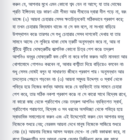
করুন যে, আপনার মুখে এমন কোনো শব্দ যেন না আসে; যা তার দোষের
প্রতি ইঙ্গিতবহ হয়৷ কারণ এটা গীবত আর গীবতের দ্বারা দীল গড়ে না, বরং
ভাঙ্গে৷ (২) আয়না চেহারার সেসব ক্ষতচিহ্নকেই সঠিকভাবে প্রকাশ করে;
যা তখন চেহারায় বিদ্যমান থাকে৷ না সে কম বলে, না সংখ্যা বাড়িয়ে
উপস্থাপন করে৷ তারপর সে শুধু চেহারার সেসব দাগকেই দেখায় যা তার
সামনে আসে৷ সে লুকিয়ে থাকা দোষ ত্রুটি অনুসন্ধান করে না, আর না
খুঁটিয়ে খুঁটিয়ে দোষত্রুটির কাল্পনিক কোনো চিত্র পেশ করে৷ তদ্রুপ
আপনিও বন্ধুর দোষত্রুটি কম বেশি না করে বর্ণনা করুন৷ অতি মানবতা আর
খোশামোদে গোপনও করবেন না, আবার বাগ্মীতা দিয়ে বাড়িয়েও বলবেন না৷
শুধু সেসব দোষই বলুন যা সাধারণত জীবনে প্রকাশ পায় ৷ অনুসন্ধান আর
তদন্তের পেছনে পড়বেন না৷ (৩) আয়না সমুদয় উদ্দেশ্য ও স্বার্থ থেকে
পবিত্র হয়ে নিজের কর্তব্য আদায় করে৷ যে ব্যক্তিই তার সামনে চেহারা
পেশ করে, তার সঠিক নকশা প্রকাশ করে৷ না সে কারো সাথে বিদ্বেষ রাখে,
না কারো কাছ থেকে প্রতিশোধ নেয়৷ তদ্রুপ আপনিও ব্যক্তিগত স্বার্থ,
প্রতিশোধ পরায়ণতা, বিদ্বেষ ও সব ধরনের অসদিচ্ছা থেকে পবিত্র হয়ে
স্বাভাবিক সমালোচনা করুন এবং এই উদ্দেশ্যেই করুন যেন আপনার বন্ধু
নিজেকে শুধরে নেয়; যেরকম আয়না দেখে মানুষ নিজেকে সাজিয়ে শুধরে
নেয়৷ (৪) আয়নায় নিজের আসল অবয়ব দেখে- না কেউ বকাঝকা করে, না
রাগে নিয়ন্ত্রণহীন হয়ে আয়না ভেঙ্গে ফেলার নির্বুদ্ধিতা করে৷ বরং সাথে