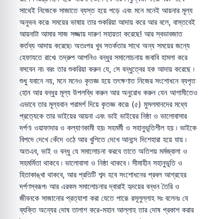
সাথেই নিজেকে সাজাতে ব্যস্ত হয়ে পড়ে এবং মনে মনেই আয়নার মূল্য
অনুভব করে৷ সময়ের ভাষায় তার শুকরিয়া আদায় করে আর বলে, বাস্তবেই
আয়নাটা আমার সাজ সজ্জায় দারুণ সহায়তা করেছে! আর স্বভাবজাত
কর্তব্য আদায় করেছে৷ অতঃপর খুব সতর্কতার সাথে অন্য সময়ের জন্যে
হেফাযতে রাখে৷ তদ্রুপ আপনিও বন্ধুর সমালোচনায় জবাবি হামলা করে
বসবেন না৷ বরং তার শুকরিয়া করুন যে, সে বন্ধুত্বের হক আদায় করেছে ৷
শুধু যবানে নয়, মনে মনেও কৃতজ্ঞ হয়ে তৎক্ষণাত নিজের সংশোধনে ব্যপৃত
হোন আর বন্ধুর মূল্য উপলব্ধি করুন আর অনুরোধ করুন যেন আগামীতেও
এভাবে তার মূল্যবান পরামর্শ দিয়ে কৃতজ্ঞ করে৷ (৫) মুসলমানদের মধ্যে
প্রত্যেকে তার ভাইয়ের আয়না এবং ভাই ভাইয়ের নিষ্ঠা ও ভালোবাসার
দর্পণ৷ ওয়াফাদার ও কল্যাণকামী হয়৷ সহমর্মী ও সহানুভূতিশীল হয় ৷ ভাইকে
বিপদে দেখে কেঁদে ওঠে আর খুশিতে দেখে আনন্দে দিশেহারা হয়ে যায় ৷
অতএব, ভাই ও বন্ধু যে সমালোচনা করবে তাতে অতিশয় মর্মজ্বালা ও
সহমর্মিতা থাকবে ৷ ভালোবাসা ও নিষ্ঠা থাকবে ৷ সীমাহীন সহানুভূতি ও
হিতাকাঙ্খা থাকবে, আর প্রতিটি শব্দ হবে সংশোধনের প্রবল আগ্রহের
দর্পণস্বরূপ৷ আর এরকম সমালোচনার দ্বারাই হৃদয়ের বন্ধন তৈরি ও
জীবনকে সাজানোর প্রত্যাশা করা যেতে পারে৷ রসূলুল্লাহ সঃ বলেনঃ যে
ব্যক্তি অন্যের দোষ তালাশ করে-মহান আল্লাহ তার দোষ প্রকাশ করার