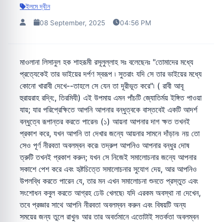
ইলমে দ্বীন
08 September, 2025
04:56 PM
মাওলানা লিসানুল হক শাহরূমী রসূলুল্লাহ সঃ বলেছেনঃ "তোমাদের মধ্যে
প্রত্যেকেই তার ভাইয়ের দর্পণ স্বরূপ ৷ সুতরাং যদি সে তার ভাইয়ের মধ্যে
কোনো খারাবী দেখে--তাহলে সে যেন তা দূরীভূত করে"৷ ( রাবী আবূ
হুরায়রাহ রদ্বি:, তিরমিযী) এই উপমায় এমন পাঁচটি জ্যোতির্ময় ইঙ্গিত পাওয়া
যায়; যার পরিপ্রেক্ষিতে আপনি আপনার বন্ধুত্বকে বাস্তবেই একটি আদর্শ
বন্ধুত্বে রূপান্তর করতে পারেন৷ (১) আয়না আপনার দাগ ক্ষত তখনই
প্রকাশ করে, যখন আপনি তা দেখার জন্যে আয়নার সামনে দাঁড়ান৷ নয় তো
সেও পূর্ণ নীরবতা অবলম্বন করে৷ তদ্রুপ আপনিও আপনার বন্ধুর দোষ
ত্রুটি তখনই প্রকাশ করুন; যখন সে নিজেই সমালোচনার জন্যে আপনার
সকাশে পেশ করে এবং হৃষ্টচিত্তে সমালোচনার সুযোগ দেয়, আর আপনিও
উপলব্ধি করতে পারেন যে, তার মন এখন সমালোচনা শুনতে প্রস্তুত এবং
সংশোধন কবুল করতে আগ্রহ ঢেউ খেলছে৷ যদি এরকম অবস্থা না দেখেন,
তবে প্রজ্ঞার সাথে আপনি নীরবতা অবলম্বন করুন এবং বিষয়টি অন্য
সময়ের জন্য তুলে রাখুন৷ আর তার অবর্তমানে এতোটাই সতর্কতা অবলম্বন