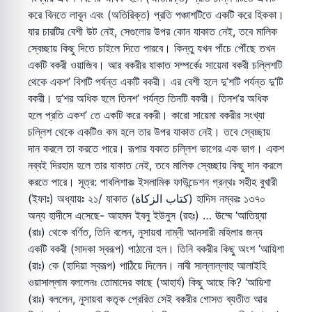
করে বিনতে লাবূন এবং (অতিরিক্ত) প্রতি পঞ্চাশটিতে একটি করে হিককা।
যার চারটির বেশী উট নেই, সেগুলোর উপর কোন যাকাত নেই, তবে মালিক
স্বেচ্ছায় কিছু দিতে চাইলে দিতে পারবে। কিন্তু যখন পাঁচে পৌঁছে তখন
একটি বকরী ওয়াজিব। আর বকরীর যাকাত সম্পর্কেঃ সায়েমা বকরী চল্লিশটি
থেকে একশ’ বিশটি পর্যন্ত একটি বকরী। এর বেশী হলে দু’শটি পর্যন্ত দু’টি
বকরী। দু’শর অধিক হলে তিনশ’ পর্যন্ত তিনটি বকরী। তিনশ’র অধিক
হলে প্রতি একশ’ তে একটি করে বকরী। কারো সায়েমা বকরীর সংখ্যা
চল্লিশ থেকে একটিও কম হলে তার উপর যাকাত নেই। তবে স্বেচ্ছায়
দান করলে তা করতে পারে। রূপার যকাত চল্লিশ ভাগের এক ভাগ। একশ
নব্বই দিরহাম হলে তার যাকাত নেই, তবে মালিক স্বেচ্ছায় কিছু দান করলে
করতে পারে। সূত্র: পাবলিশারঃ ইসলামিক ফাউন্ডেশন গ্রন্থঃ সহীহ বুখারী
(ইফাঃ) অধ্যায়ঃ ২১/ যাকাত (كتاب الزكاة) হাদিস নম্বরঃ ১৩৭০
অন্য হাদীসে এসেছে- আহমদ ইবনু ইউনুস (রহঃ) … ঊম্মে ‘আতিয়্যা
(রাঃ) থেকে বর্ণিত, তিনি বলেন, নুসায়বা নাম্নী আনসারী মহিলার জন্য
একটি বকরী (সাদকা স্বরূপ) পাঠানো হল। তিনি বকরীর কিছু অংশ ‘আয়িশা
(রাঃ) কে (হাদিয়া স্বরূপ) পাঠিয়ে দিলেন। নাবী সাল্লাল্লাহু আলাইহি
ওয়াসাল্লাম বললেনঃ তোমাদের কাছে (আহার্য) কিছু আছে কি? ‘আয়িশা
(রাঃ) বললেন, নুসায়বা কতৃক প্রেরিত সেই বকরীর গোসত ব্যতীত আর