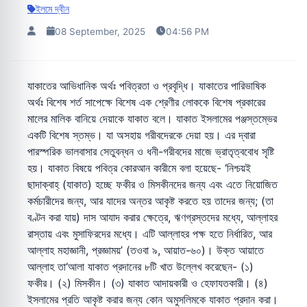
ইলমে দ্বীন
08 September, 2025
04:56 PM
যাকাতের আভিধানিক অর্থঃ পবিত্রতা ও প্রবৃদ্ধি। যাকাতের পারিভাষিক
অর্থঃ বিশেষ শর্ত সাপেক্ষে বিশেষ এক শ্রেণীর লোককে বিশেষ প্রকারের
মালের মালিক বানিয়ে দেয়াকে যাকাত বলে। যাকাত ইসলামের পঞ্জস্তম্ভের
একটি বিশেষ স্তম্ভ। যা অসহায় গরীবদেরকে দেয়া হয়। এর দ্বারা
পারস্পরিক ভালবাসার সেতুবন্ধন ও ধনী-গরীবদের মাজে ভ্রাতৃত্ববোধ সৃষ্টি
হয়। যাকাত বিষয়ে পবিত্র কোরআন কারীমে বলা হয়েছে- ‘নিশ্চয়ই
ছাদাক্বাহ্ (যাকাত) হচ্ছে ফকীর ও মিসকীনদের জন্য এবং এতে নিয়োজিত
কর্মচারীদের জন্য, আর যাদের অন্তর আকৃষ্ট করতে হয় তাদের জন্য; (তা
বণ্টন করা যায়) দাস আযাদ করার ক্ষেত্রে, ঋণগ্রস্তদের মধ্যে, আল্লাহর
রাস্তায় এবং মুসাফিরদের মধ্যে। এটি আল্লাহর পক্ষ হতে নির্ধারিত, আর
আল্লাহ মহাজ্ঞানী, প্রজ্ঞাময়’ (তওবা ৯, আয়াত-৬০)। উক্ত আয়াতে
আল্লাহ তা‘আলা যাকাত প্রদানের ৮টি খাত উল্লেখ করেছেন- (১)
ফকীর। (২) মিসকীন। (৩) যাকাত আদায়কারী ও হেফাযতকারী। (৪)
ইসলামের প্রতি আকৃষ্ট করার জন্য কোন অমুসলিমকে যাকাত প্রদান করা।