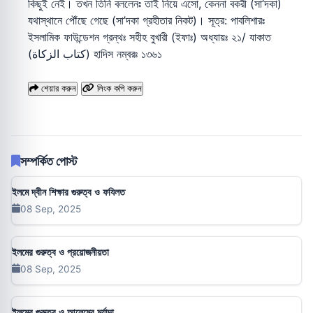
কিছুই নেই। তখন তিনি বললেনঃ তাই নিয়ে এসো, কেননা বকরী (সা’দকা)
যথাস্থানে পৌঁছে গেছে (সা’দকা গ্রহীতার নিকট)। সূত্র: পাবলিশারঃ
ইসলামিক ফাউন্ডেশন গ্রন্থঃ সহীহ বুখারী (ইফাঃ) অধ্যায়ঃ ২১/ যাকাত
(كتاب الزكاة) হাদিস নম্বরঃ ১৩৬১
শেয়ার করুন
লিংক কপি করুন
সম্পর্কিত পোস্ট
ইলমে দ্বীন শিক্ষার গুরুত্ব ও ফযিলত
08 Sep, 2025
ইলমের গুরুত্ব ও প্রয়োজনীয়তা
08 Sep, 2025
ইলমের গুরুত্ব ও আলেমের মর্যাদা