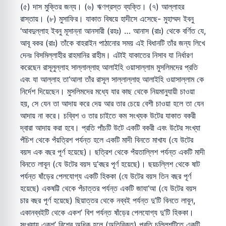
(৫) দাস মুক্তির জন্য। (৬) ঋণগ্রস্ত ব্যক্তি। (৭) আল্লাহর
রাস্তায়। (৮) মুসাফির। যাকাত বিষয়ে হাদীসে এসেছে- মুহাম্মদ ইবনু
‘আবদুল্লাহ ইবনু মূসান্না আনসারী (রহঃ) … আনাস (রাঃ) থেকে বর্ণিত যে,
আবূ বকর (রাঃ) তাঁকে বাহরাইন পাঠানোর সময় এই বিধানটি তাঁর জন্য লিখে
দেনঃ বিসমিল্লাহীর রাহমানির রাহীম। এটাই যাকাতের নিসাব যা নির্ধারণ
করেছেন রাসূলুল্লাহ সাল্লাল্লাহু আলাইহি ওয়াসাল্লাম মুসলিমদের প্রতি
এবং যা আল্লাহ তা‘আলা তাঁর রাসূল সাল্লাল্লাহু আলাইহি ওয়াসাল্লাম কে
নির্দেশ দিয়েছেন। মুসলিমদের মধ্যে যার কাছ থেকে নিয়মানুযায়ী চাওয়া
হয়, সে যেন তা আদায় করে দেয় আর তার চেয়ে বেশী চাওয়া হলে তা যেন
আদায় না করে। চব্বিশ ও তার চাইতে কম সংখ্যক উটের যাকাত বকরী
দ্বারা আদায় করা হবে। প্রতি পাঁচটি উটে একটি বকরী এবং উটের সংখ্যা
পঁচিশ থেকে পঁয়ত্রিশ পর্যন্ত হলে একটি মাদী বিনতে মাখায (যে উটের
বয়স এক বছর পূর্ণ হয়েছে)। ছত্রিশ থেকে পঁয়তাল্লিশ পর্যন্ত একটি মাদী
বিনতে লাবূন (যে উটের বয়স দু’বছর পূর্ণ হয়েছে)। ছয়চল্লিশ থেকে ষাট
পর্যন্ত ষাঁড়ের পেলযোগ্য একটি হিককা (যে উটের বয়স তিন বছর পূর্ণ
হয়েছে) একষট্টি থেকে পঁচাত্তর পর্যন্ত একটি জাযা‘আ (যে উটের বয়স
চার বছর পূর্ণ হয়েছে) ছিয়াত্তর থেকে নব্বই পর্যন্ত দু’টি বিনতে লাবূন,
একানব্বইটি থেকে একশ’ বিশ পর্যন্ত ষাঁড়ের পেলযোগ্য দু’টি হিককা।
সংখ্যায় একশ’ বিশের অধিক হলে (অতিরিক্ত) প্রতি চল্লিশটিতে একটি