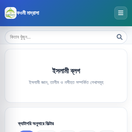
কওমী মাদ্রাসা
ইসলামী ব্লগ
ইসলামী জ্ঞান, তালীম ও নসীহত সম্পর্কিত লেখাসমূহ
ক্যাটাগরি অনুসারে ফিল্টার