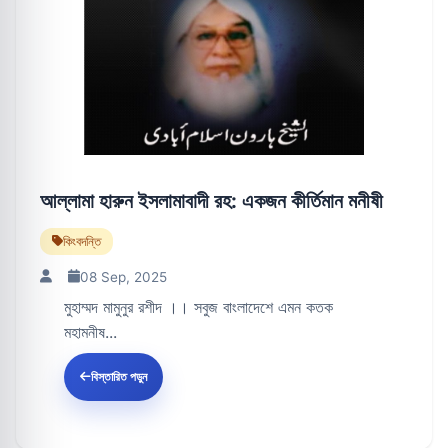
আল্লামা হারুন ইসলামাবাদী রহ: একজন কীর্তিমান মনীষী
কিংবদন্তি
08 Sep, 2025
মুহাম্মদ মামুনুর রশীদ ।। সবুজ বাংলাদেশে এমন কতক
মহামনীষ...
বিস্তারিত পড়ুন