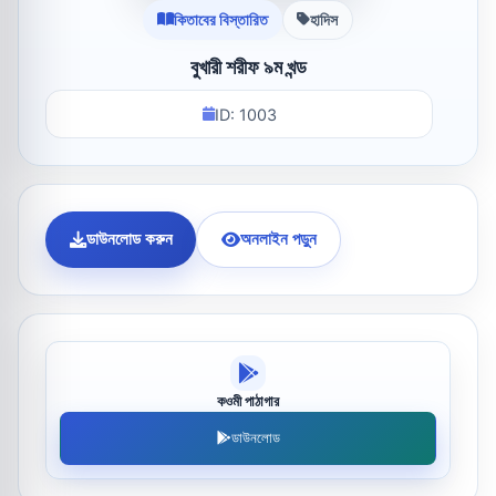
কিতাবের বিস্তারিত
হাদিস
বুখারী শরীফ ৯ম খন্ড
ID: 1003
ডাউনলোড করুন
অনলাইন পড়ুন
কওমী পাঠাগার
ডাউনলোড