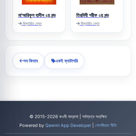
মা'আরিফুল হাদীস ২য় খন্ড
তিরমিযী শরীফ ২য় খন্ড
বিস্তারিত দেখুন
বিস্তারিত দেখুন
সব কিতাব
একই ক্যাটাগরি
© 2015-2026 কওমী মাদ্রাসা | সর্বস্বত্ব সংরক্ষিত
Powered by
Qawmi App Developer
|
গোপনীয়তা নীতি