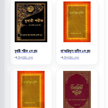
বুখারী শরীফ ৫ম খন্ড
মা'আরিফুল হাদীস ৮ম খন্ড
বিস্তারিত দেখুন
বিস্তারিত দেখুন