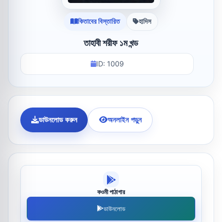
কিতাবের বিস্তারিত
হাদিস
তাহাবী শরীফ ১ম খন্ড
ID: 1009
ডাউনলোড করুন
অনলাইন পড়ুন
কওমী পাঠাগার
ডাউনলোড