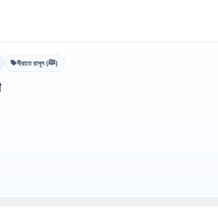
সীরাতে রাসূল (ﷺ)
ণ