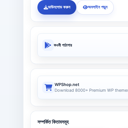
ডাউনলোড করুন
অনলাইন পড়ুন
কওমী পাঠাগার
WPShop.net
Download 8000+ Premium WP themes
সম্পর্কিত কিতাবসমূহ