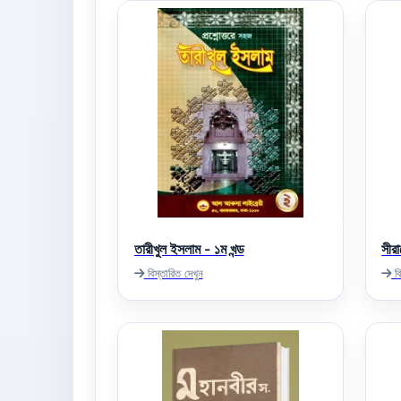
তারীখুল ইসলাম - ১ম খন্ড
সীরা
বিস্তারিত দেখুন
বি