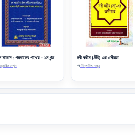
ুল মাআদ : পরকালের পাথেয় - ১ম খন্ড
নবী করীম (ﷺ) এর ওসীয়ত
স্তারিত দেখুন
বিস্তারিত দেখুন