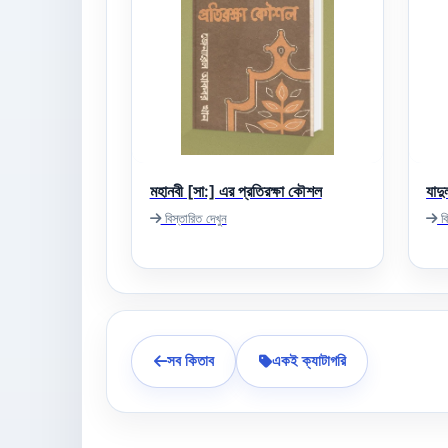
মহানবী [সা:] এর প্রতিরক্ষা কৌশল
যাদ
বিস্তারিত দেখুন
বি
সব কিতাব
একই ক্যাটাগরি