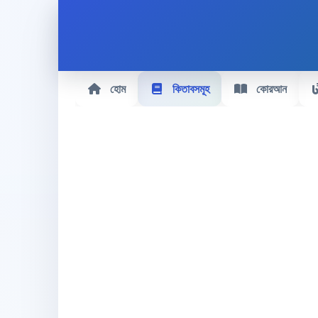
হোম
কিতাবসমূহ
কোরআন