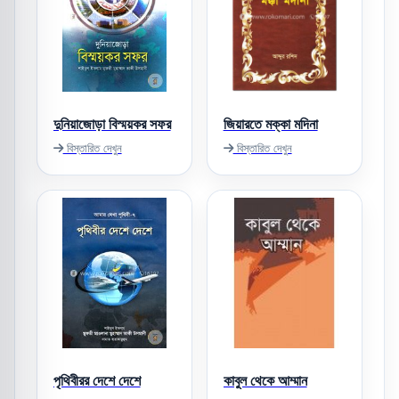
দুনিয়াজোড়া বিস্ময়কর সফর
জিয়ারতে মক্কা মদিনা
বিস্তারিত দেখুন
বিস্তারিত দেখুন
পৃথিবীরর দেশে দেশে
কাবুল থেকে আম্মান