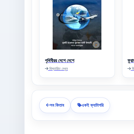
পৃথিবীরর দেশে দেশে
ফুরা
বিস্তারিত দেখুন
বি
সব কিতাব
একই ক্যাটাগরি