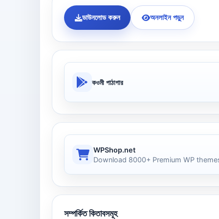
ডাউনলোড করুন
অনলাইন পড়ুন
কওমী পাঠাগার
WPShop.net
Download 8000+ Premium WP themes
সম্পর্কিত কিতাবসমূহ