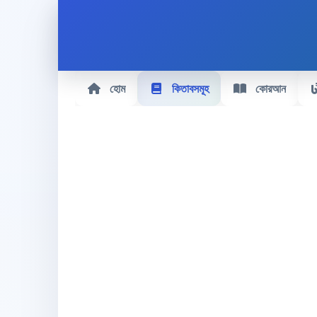
হোম
কিতাবসমূহ
কোরআন