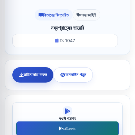
কিতাবের বিস্তারিত
সফর কাহিনী
মধ্যপ্রাচ্যের ডায়েরি
ID: 1047
ডাউনলোড করুন
অনলাইন পড়ুন
কওমী পাঠাগার
ডাউনলোড