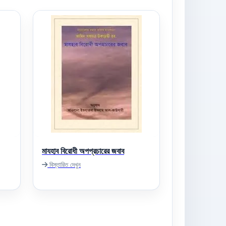
মাযহাব বিরোধী অপপ্রচারের জবাব
বিস্তারিত দেখুন