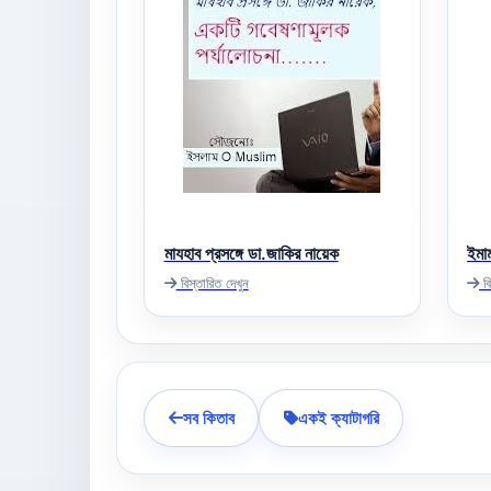
মাযহাব প্রসঙ্গে ডা.জাকির নায়েক
ইমা
বিস্তারিত দেখুন
বি
সব কিতাব
একই ক্যাটাগরি