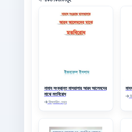
নামায সংক্রান্ত মাসয়ালায় আরব আলেমদের
মায
মাঝে মতবিরোধ
বি
বিস্তারিত দেখুন