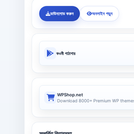
ডাউনলোড করুন
অনলাইন পড়ুন
কওমী পাঠাগার
WPShop.net
Download 8000+ Premium WP themes
সম্পর্কিত কিতাবসমূহ