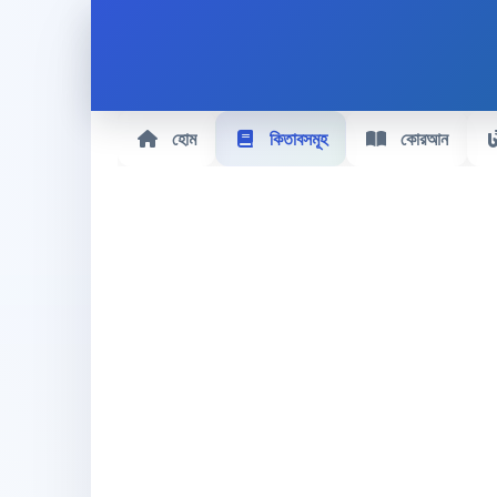
হোম
কিতাবসমূহ
কোরআন