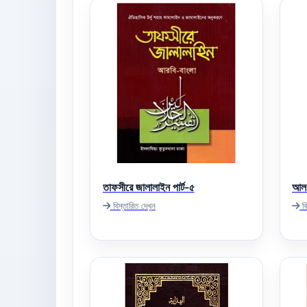
তাফসীরে জালালাইন পার্ট-৫
আল 
বিস্তারিত দেখুন
বি