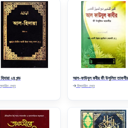
হিদায়া ২য় খন্ড
আল-ফাউযুল কবীর ফী উসুলিত তাফসী
স্তারিত দেখুন
বিস্তারিত দেখুন