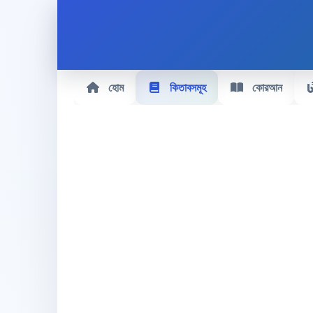
হোম
কিতাবসমূহ
কোরআন