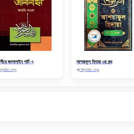
সীরে জালালাইন পার্ট-৭
আশরাফুল হিদায়া ৩য় খন্ড
স্তারিত দেখুন
বিস্তারিত দেখুন