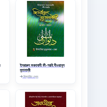
র
ইস্‌রারুল ফরদাবাদী ফী-শরহি দীওয়ানুল
মুতানাব্বী
বিস্তারিত দেখুন