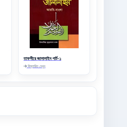
তাফসীরে জালালাইন পার্ট-১
বিস্তারিত দেখুন