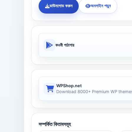
ডাউনলোড করুন
অনলাইন পড়ুন
কওমী পাঠাগার
WPShop.net
Download 8000+ Premium WP themes
সম্পর্কিত কিতাবসমূহ