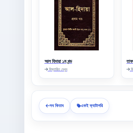
আল হিদায়া ১ম খন্ড
তাফ
বিস্তারিত দেখুন
বি
সব কিতাব
একই ক্যাটাগরি