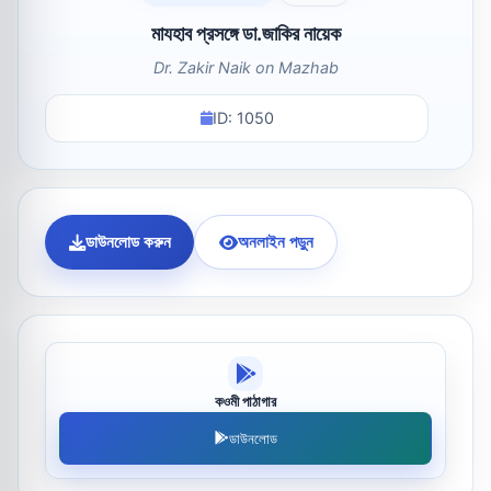
মাযহাব প্রসঙ্গে ডা.জাকির নায়েক
Dr. Zakir Naik on Mazhab
ID: 1050
ডাউনলোড করুন
অনলাইন পড়ুন
কওমী পাঠাগার
ডাউনলোড