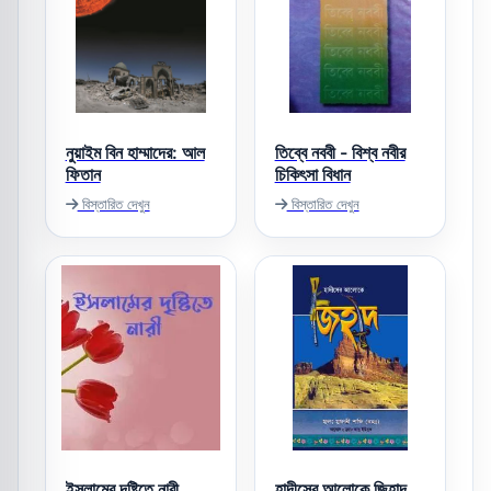
নুয়াইম বিন হাম্মাদের: আল
তিব্বে নববী - বিশ্ব নবীর
ফিতান
চিকিৎসা বিধান
বিস্তারিত দেখুন
বিস্তারিত দেখুন
ইসলামের দৃষ্টিতে নারী
হাদীসের আলোকে জিহাদ