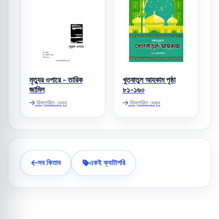
মৃত্যুর ওপারে - তারিক
খুতবাতুল আহকাম পৃষ্ঠা
জামিল
৮১-১৬০
বিস্তারিত দেখুন
বিস্তারিত দেখুন
সব কিতাব
একই ক্যাটাগরি