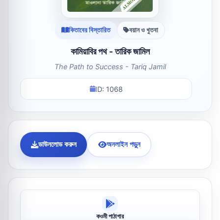
কিতাবের বিস্তারিত
বয়ান ও খুতবা
কামিয়াবির পথ - তারিক জামিল
The Path to Success - Tariq Jamil
ID: 1068
ডাউনলোড করুন
অনলাইন পড়ুন
কওমী পাঠাগার