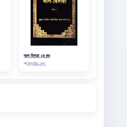
আল হিদায়া ২য় খন্ড
বিস্তারিত দেখুন