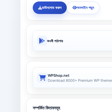
ডাউনলোড করুন
অনলাইন পড়ুন
কওমী পাঠাগার
WPShop.net
Download 8000+ Premium WP themes
সম্পর্কিত কিতাবসমূহ