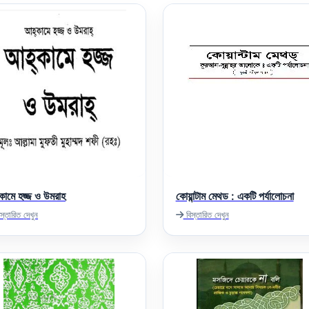
ামে হজ্জ ও উমরাহ
কোয়ান্টাম মেথড : একটি পর্যালোচনা
স্তারিত দেখুন
বিস্তারিত দেখুন