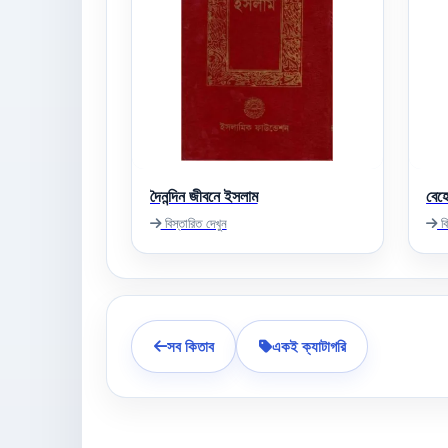
দৈনন্দিন জীবনে ইসলাম
বেহ
বিস্তারিত দেখুন
বি
সব কিতাব
একই ক্যাটাগরি