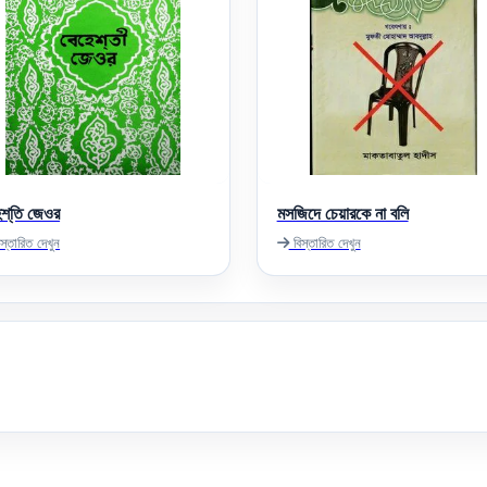
েশ্‌তি জেওর
মসজিদে চেয়ারকে না বলি
স্তারিত দেখুন
বিস্তারিত দেখুন