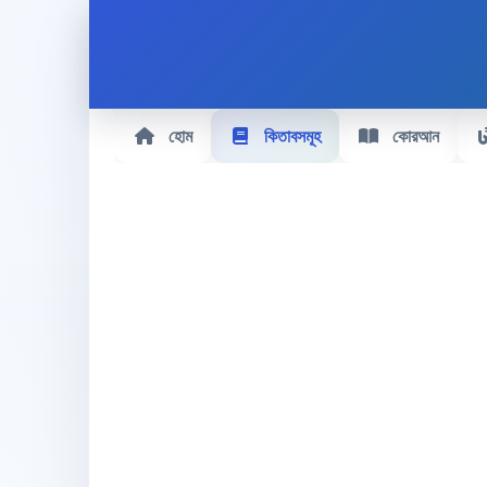
হোম
কিতাবসমূহ
কোরআন