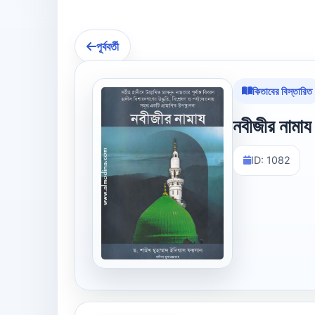
পূর্ববর্তী
কিতাবের বিস্তারিত
নবীজীর নামায
ID: 1082