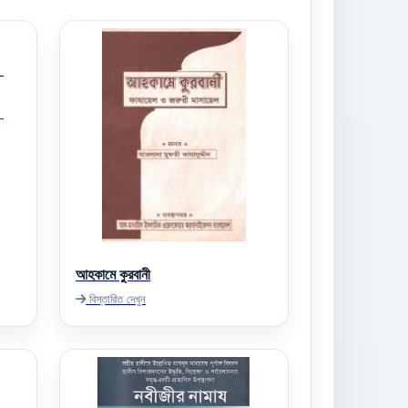
আহকামে কুরবানী
বিস্তারিত দেখুন