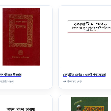
্দিন জীবনে ইসলাম
কোয়ান্টাম মেথড : একটি পর্যালোচনা
স্তারিত দেখুন
বিস্তারিত দেখুন