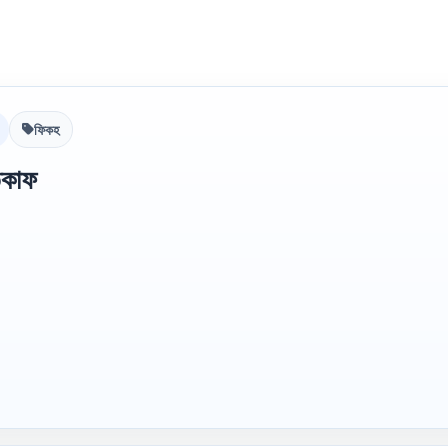
ফিকহ
িকাফ