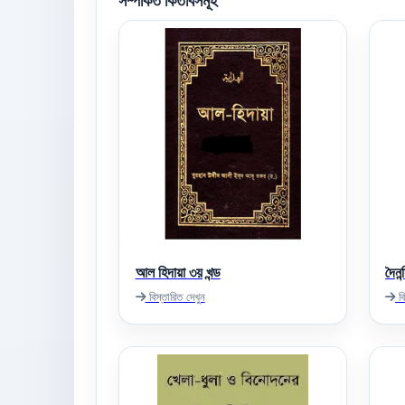
সম্পর্কিত কিতাবসমূহ
আল হিদায়া ৩য় খন্ড
দৈনন
বিস্তারিত দেখুন
বি