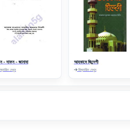
ন - দাফন - জানাযা
আহকামে জিন্দেগী
স্তারিত দেখুন
বিস্তারিত দেখুন