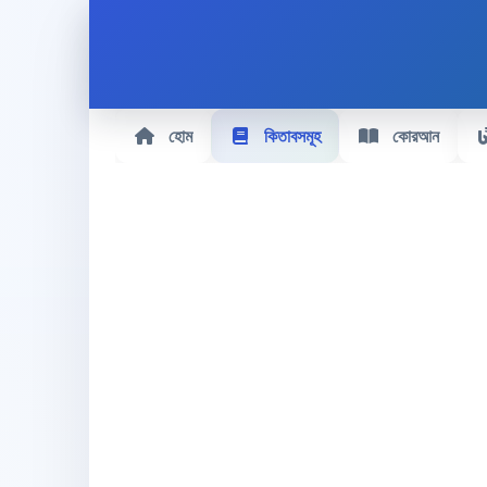
হোম
কিতাবসমূহ
কোরআন