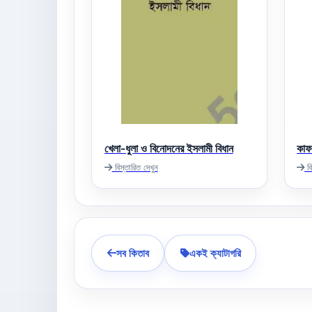
খেলা-ধুলা ও বিনোদনের ইসলামী বিধান
কাফ
বিস্তারিত দেখুন
বি
সব কিতাব
একই ক্যাটাগরি