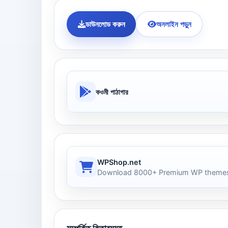
ডাউনলোড করুন
অনলাইন পড়ুন
কওমী পাঠাগার
WPShop.net
Download 8000+ Premium WP themes