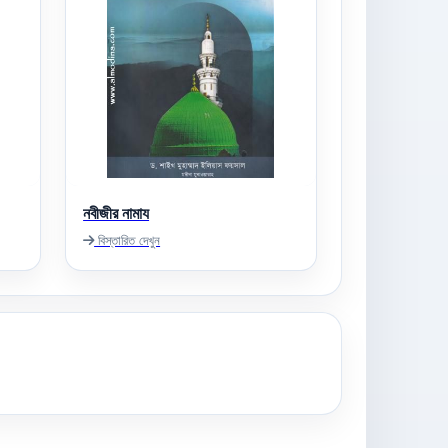
নবীজীর নামায
বিস্তারিত দেখুন